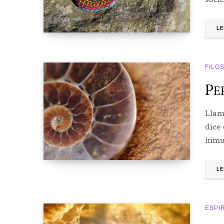
LE
FILO
P
E
Llam
dice
inmu
LE
ESPI