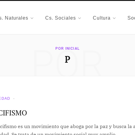
s. Naturales
Cs. Sociales
Cultura
So
POR
POR INICIAL
P
EDAD
INICIAL
CIFISMO
cifismo es un movimiento que aboga por la paz y busca la a
edad. Se trata de un movimiento social muy amplio…