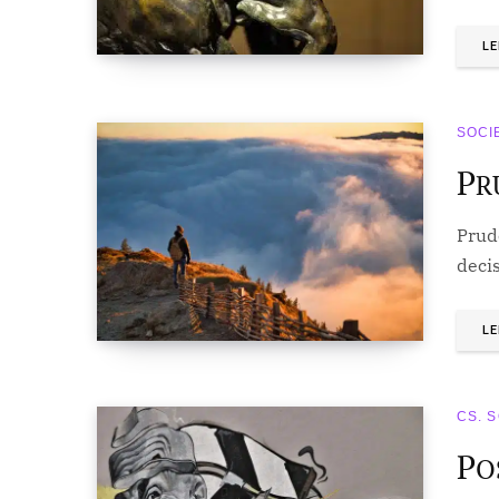
LE
SOCI
P
R
Prud
deci
LE
CS. 
P
O