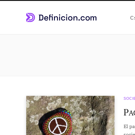
C
SOCI
P
A
El pa
soci