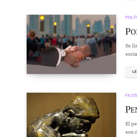
POLÍ
P
O
Se ll
soci
LE
FILO
P
E
El p
son c