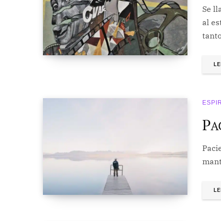
Se l
al es
tant
LE
ESPI
P
A
Paci
mant
LE