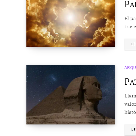
P
A
El pa
tras
LE
ARQU
P
A
Llam
valor
hist
LE