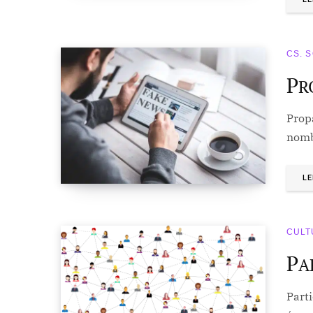
CS. 
P
R
Propa
nomb
LE
CULT
P
A
Part