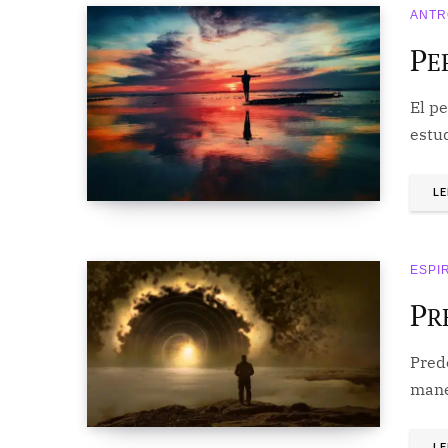
ANTR
P
E
El pe
estud
LE
ESPI
P
R
Pred
mane
LE