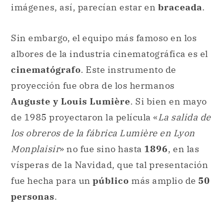
cinematógrafo
. Este instrumento de
proyección fue obra de los hermanos
Auguste y Louis Lumière
. Si bien en mayo
de 1985 proyectaron la película «
La salida de
los obreros de la fábrica Lumière en Lyon
Monplaisir
» no fue sino hasta
1896
, en las
vísperas de la Navidad, que tal presentación
fue hecha para un
público
más amplio de
50
personas
.
Este evento es considerado la
primera
proyección
de una película en la historia. El
filme duró entre 10 y 15 minutos y fue un
éxito absoluto, aún cuando su
precio
inicial