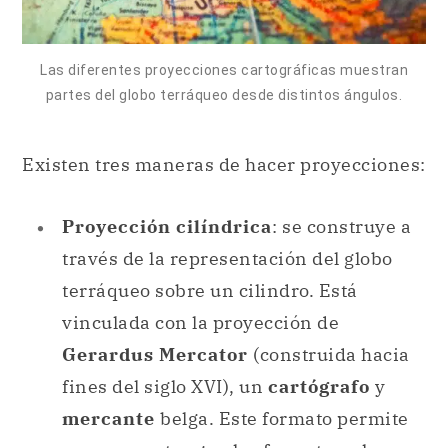
Existen tres maneras de hacer proyecciones:
Proyección cilíndrica
: se construye a
través de la representación del globo
terráqueo sobre un cilindro. Está
vinculada con la proyección de
Gerardus Mercator
(construida hacia
fines del siglo XVI), un
cartógrafo
y
mercante
belga. Este formato permite
que se mantengan los formatos y los
ángulos de modo preciso; sin embargo,
se ha señalado que
modifica la
estructura del Ártico
(es decir, la