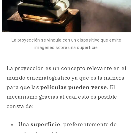
La proyección se vincula con un dispositivo que emite
imágenes sobre una superficie.
La proyección es un concepto relevante en el
mundo cinematográfico ya que es la manera
para que las
películas pueden verse
. El
mecanismo gracias al cual esto es posible
consta de:
Una
superficie
, preferentemente de
color claro o blanco
Un
dispositivo
o máquina que se
construye específicamente para que la
imagen
salga
a través suyo y se refleje