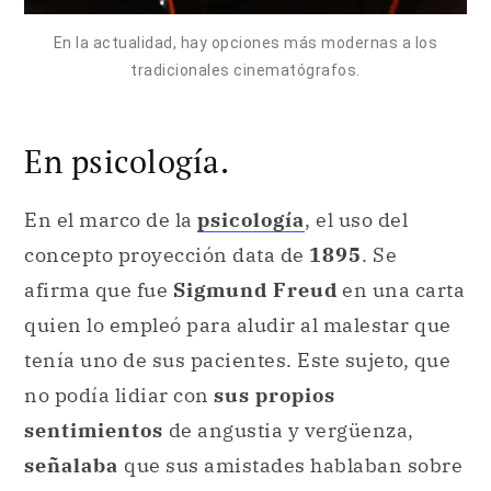
En psicología.
En el marco de la
psicología
, el uso del
concepto proyección data de
1895
. Se
afirma que fue
Sigmund Freud
en una carta
quien lo empleó para aludir al malestar que
tenía uno de sus pacientes. Este sujeto, que
no podía lidiar con
sus propios
sentimientos
de angustia y vergüenza,
señalaba
que sus amistades hablaban sobre
él constantemente.
En principio, se supuso que la proyección
como
mecanismo de defensa
aparecía para