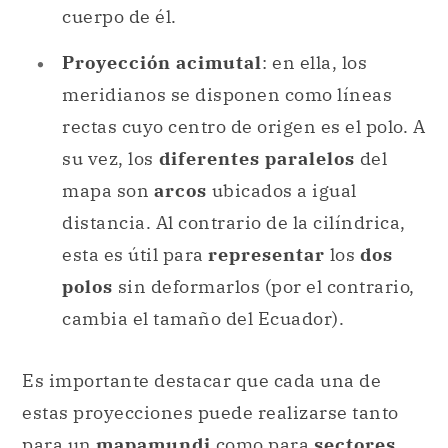
rectas cuyo centro de origen es el polo. A
su vez, los
diferentes paralelos
del
mapa son
arcos
ubicados a igual
distancia. Al contrario de la cilíndrica,
esta es útil para
representar
los
dos
polos
sin deformarlos (por el contrario,
cambia el tamaño del Ecuador).
Es importante destacar que cada una de
estas proyecciones puede realizarse tanto
para un
mapamundi
como para
sectores
aislados
del globo terráqueo.
Otro aspecto para tener en cuenta es que, en