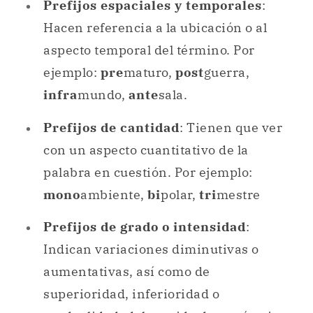
Prefijos espaciales y temporales
:
Hacen referencia a la ubicación o al
aspecto temporal del término. Por
ejemplo:
pre
maturo,
post
guerra,
infra
mundo,
ante
sala.
Prefijos de cantidad
: Tienen que ver
con un aspecto cuantitativo de la
palabra en cuestión. Por ejemplo:
mono
ambiente,
bi
polar,
tri
mestre
Prefijos de grado o intensidad
:
Indican variaciones diminutivas o
aumentativas, así como de
superioridad, inferioridad o