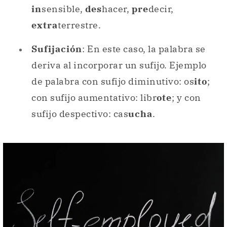
in
sensible,
des
hacer,
pre
decir,
extra
terrestre.
Sufijación
: En este caso, la palabra se
deriva al incorporar un sufijo. Ejemplo
de palabra con sufijo diminutivo: os
ito
;
con sufijo aumentativo: libr
ote
; y con
sufijo despectivo: cas
ucha
.