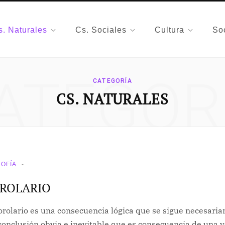
s. Naturales
Cs. Sociales
Cultura
So
ATEGOR
CATEGORÍA
CS. NATURALES
SOFÍA
ROLARIO
orolario es una consecuencia lógica que se sigue necesari
conclusión obvia e inevitable que es consecuencia de una 