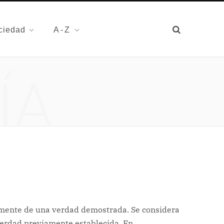
ciedad
A-Z
ÍA
amente de una verdad demostrada. Se considera
verdad previamente establecida. En…