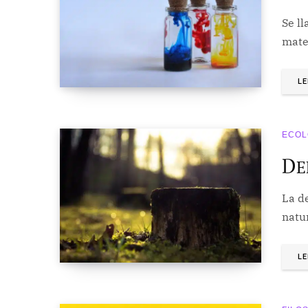
Se l
mate
LE
ECOL
D
E
La de
natu
LE