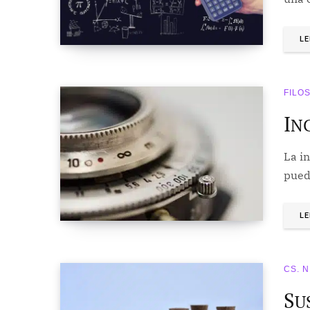
LE
FILO
I
N
La i
puede
LE
CS. 
S
U