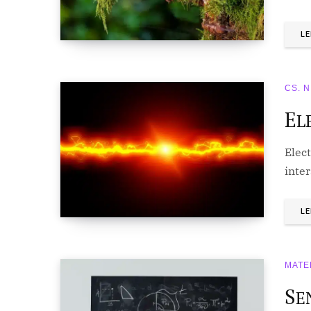
LE
CS. 
E
L
Elect
inte
LE
MATE
S
E