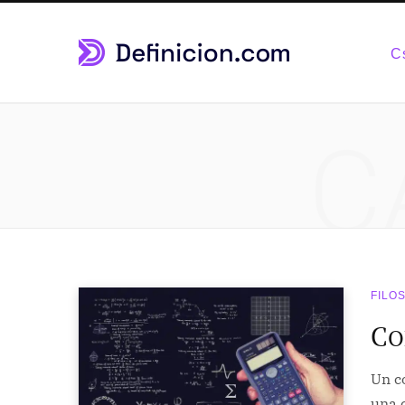
C
C
FILO
C
O
Un c
una 