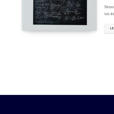
Seno 
un án
LE