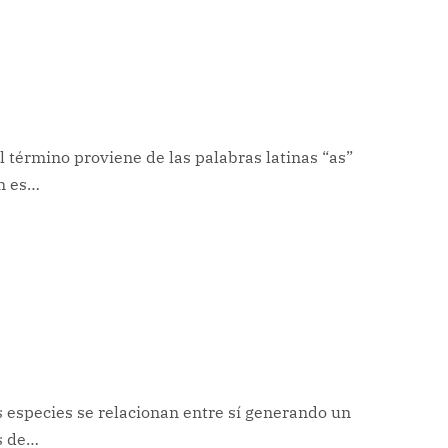
El término proviene de las palabras latinas “as”
ón es…
s especies se relacionan entre sí generando un
os de…