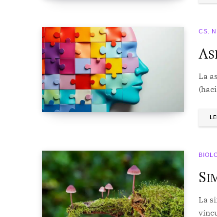
CS. 
A
S
La as
(haci
LE
BIOL
S
I
La s
víncu