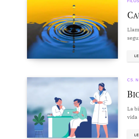
FILO
C
A
Llam
segu
LE
CS. 
B
I
La bi
vida
LE