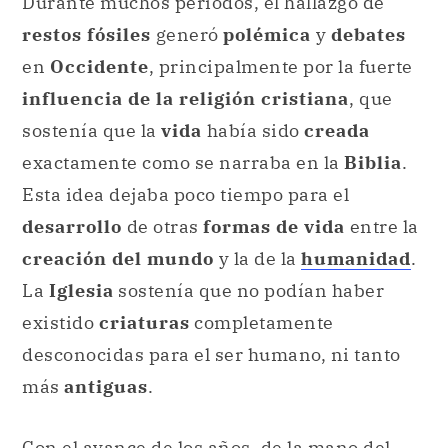
Durante muchos períodos, el hallazgo de
restos fósiles
generó
polémica
y
debates
en
Occidente
, principalmente por la fuerte
influencia de la religión cristiana
, que
sostenía que la
vida
había sido
creada
exactamente como se narraba en la
Biblia
.
Esta idea dejaba poco tiempo para el
desarrollo
de otras
formas de vida
entre la
creación del mundo
y la de la
humanidad
.
La
Iglesia
sostenía que no podían haber
existido
criaturas
completamente
desconocidas para el ser humano, ni tanto
más
antiguas
.
Con el avance de los años, de la mano del