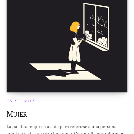
CS. SOCIALES
M
UJER
La palabra mujer es usada para referirse a una persona
adulta nacida con sexo femenino. Con adulta nos referimos