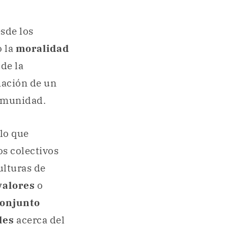
sde los
o la
moralidad
de la
mación de un
omunidad.
 lo que
s colectivos
ulturas de
valores
o
onjunto
les
acerca del