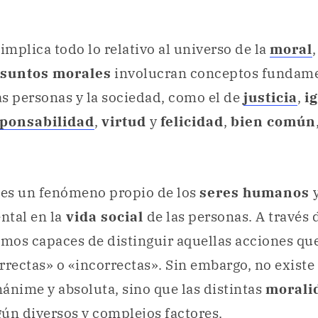
d
implica todo lo relativo al universo de la
moral
,
suntos morales
involucran conceptos fundame
las personas y la sociedad, como el de
justicia
,
i
ponsabilidad
,
virtud
y
felicidad
,
bien común
d
es un fenómeno propio de los
seres humanos
y
ntal en la
vida social
de las personas. A través 
mos capaces de distinguir aquellas acciones qu
rrectas» o «incorrectas». Sin embargo, no existe
nánime y absoluta, sino que las distintas
morali
ún diversos y complejos factores.