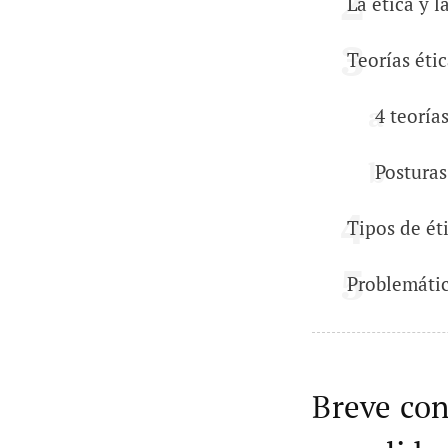
La ética y l
Teorías éti
4 teoría
Posturas
Tipos de ét
Problemátic
Breve con