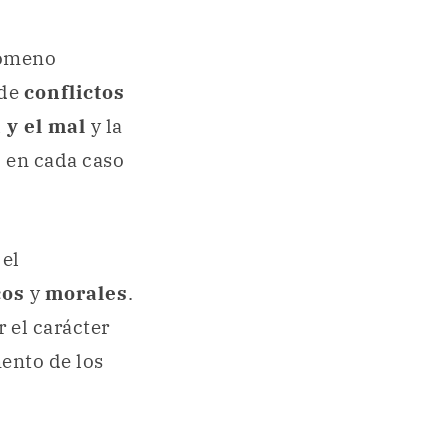
nómeno
 de
conflictos
 y el mal
y la
o
en cada caso
 el
cos
y
morales
.
r el carácter
mento de los