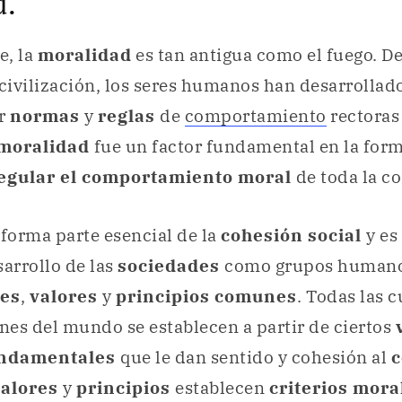
d.
e, la
moralidad
es tan antigua como el fuego. De
 civilización, los seres humanos han desarrollad
er
normas
y
reglas
de
comportamiento
rectoras 
moralidad
fue un factor fundamental en la for
egular el comportamiento moral
de toda la c
d
forma parte esencial de la
cohesión social
y es
sarrollo de las
sociedades
como grupos humano
es
,
valores
y
principios comunes
. Todas las c
ones del mundo se establecen a partir de ciertos
undamentales
que le dan sentido y cohesión al
c
valores
y
principios
establecen
criterios mora