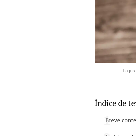
La jus
Índice de t
Breve conte