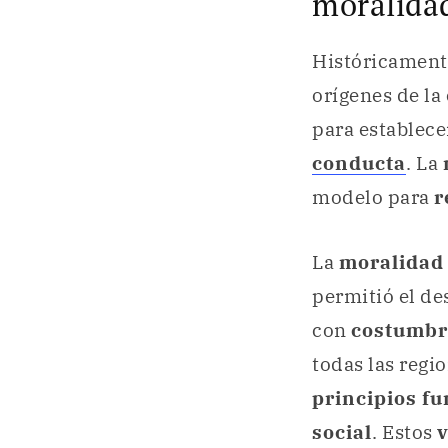
moralida
Históricament
orígenes de la
para establec
conducta
. La
modelo para
r
La
moralida
permitió el de
con
costumbr
todas las regi
principios f
social
. Estos