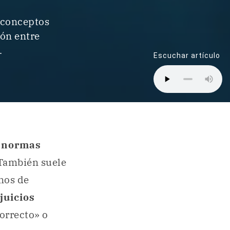
 conceptos
ión entre
.
Escuchar artículo
y
normas
 También suele
anos de
juicios
orrecto» o