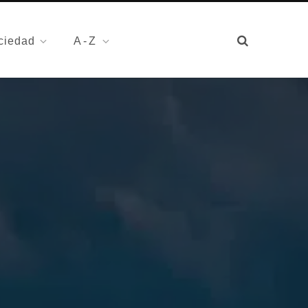
ciedad
A-Z