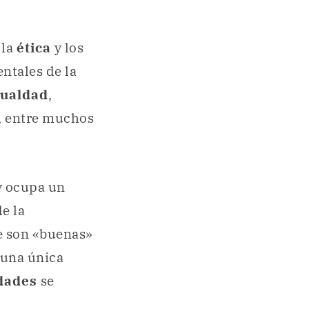
 la
ética
y los
ntales de la
gualdad
,
, entre muchos
 ocupa un
de la
e son «buenas»
 una única
dades
se