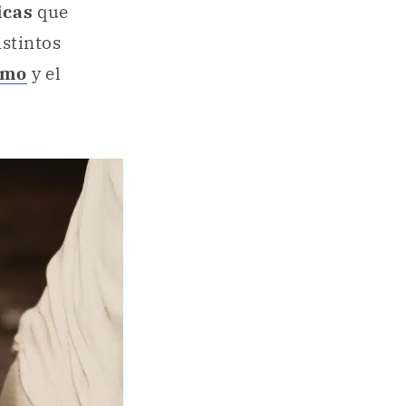
icas
que
stintos
smo
y el