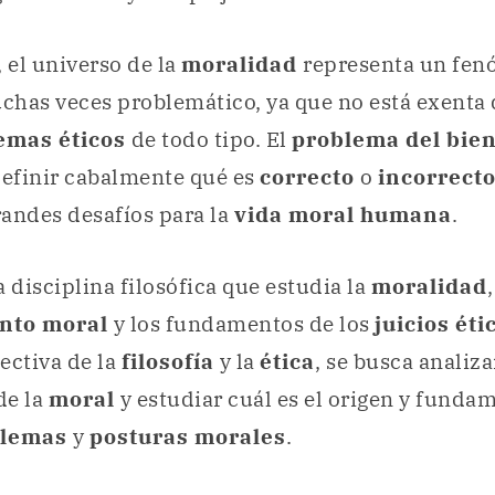
, el universo de la
moralidad
representa un fe
chas veces problemático, ya que no está exenta
emas éticos
de todo tipo. El
problema del bien
definir cabalmente qué es
correcto
o
incorrect
andes desafíos para la
vida moral humana
.
 disciplina filosófica que estudia la
moralidad
,
nto moral
y los fundamentos de los
juicios éti
ectiva de la
filosofía
y la
ética
, se busca analiza
de la
moral
y estudiar cuál es el origen y funda
blemas
y
posturas morales
.