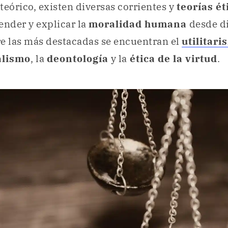
teórico, existen diversas corrientes y
teorías ét
nder y explicar la
moralidad humana
desde di
e las más destacadas se encuentran el
utilitari
alismo
, la
deontología
y la
ética de la virtud
.