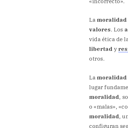
«incorrecto».
La
moralida
valores
. Los
a
vida ética de 
libertad
y
res
otros.
La
moralida
lugar fundame
moralidad
,
so
o «malas», «co
moralidad
, u
configuran seg