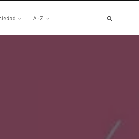
ciedad
A-Z