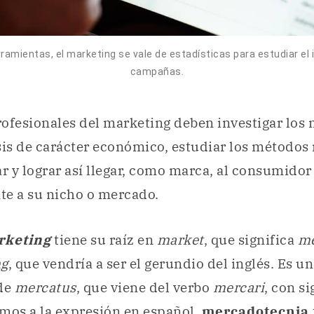
rramientas, el marketing se vale de estadísticas para estudiar el
campañas.
profesionales del marketing deben investigar los
sis de carácter económico, estudiar los métodos
 y lograr así llegar, como marca, al consumidor
te a su nicho o mercado.
rketing
tiene su raíz en
market
, que significa
m
ng
, que vendría a ser el gerundio del inglés. Es u
 de
mercatus
, que viene del verbo
mercari
, con s
vamos a la expresión en español,
mercadotecnia