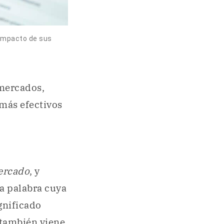
 impacto de sus
 mercados,
 más efectivos
ercado
, y
na palabra cuya
ignificado
también viene