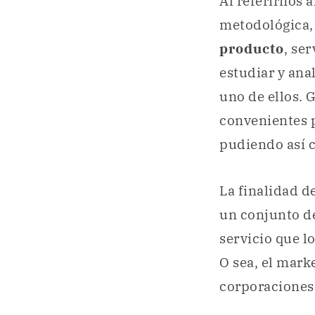
Al referirnos a
metodológica,
producto
, se
estudiar y ana
uno de ellos. 
convenientes p
pudiendo así c
La finalidad d
un conjunto de
servicio que l
O sea, el mark
corporaciones