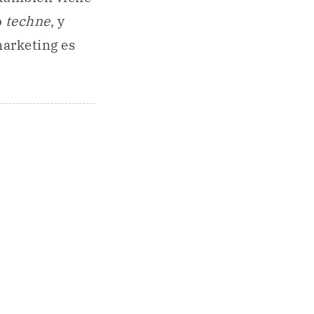
o
techne
, y
marketing es