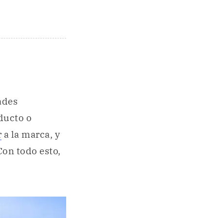
ades
ducto o
r
a la marca, y
Con todo esto,