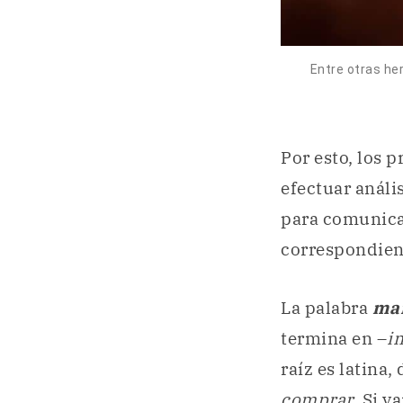
Entre otras he
Por esto, los 
efectuar análi
para comunicar
correspondien
La palabra
ma
termina en –
i
raíz es latina,
comprar
. Si 