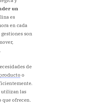
tégica y
nder un
lina es
mora en cada
o gestiones son
mover,
.
necesidades de
producto
o
eficientemente.
utilizan las
 que ofrecen.