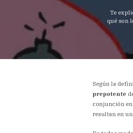
Te expli
qué son 
Según la defin
prepotente
de
conjunción ent
resultan en u