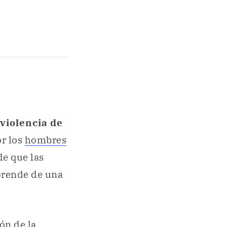
violencia de
or los
hombres
de que las
prende de una
ón de la