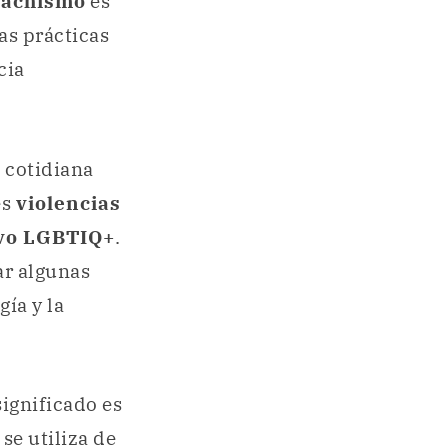
achismo
es
s prácticas
cia
 cotidiana
es
violencias
ivo LGBTIQ+
.
ar algunas
gía y la
significado es
se utiliza de