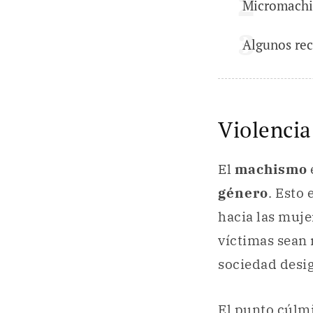
Micromach
Algunos re
Violencia
El
machismo
género
. Esto 
hacia las muje
víctimas sean 
sociedad desig
El punto cúlmi