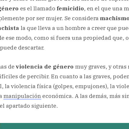
 género
es el llamado
femicidio
, en el que una m
plemente por ser mujer. Se considera
machism
chista
la que lleva a un hombre a creer que pu
de ese modo, como si fuera una propiedad que, o
 puede descartar.
mas de
violencia de género
muy graves, y otras
ifíciles de percibir. En cuanto a las graves, po
, la violencia física (golpes, empujones), la viol
la
manipulación
económica. A las demás, más sim
el apartado siguiente.