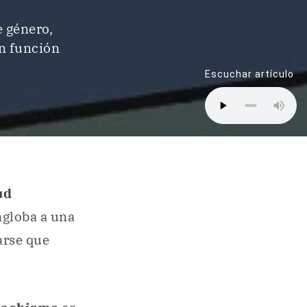
e género,
n función
Escuchar artículo
ud
ngloba a una
arse que