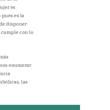
ujer es
o
pues es la
ede disponer
 cumple con lo
 más
demos enumerar
encia
bólicas, las