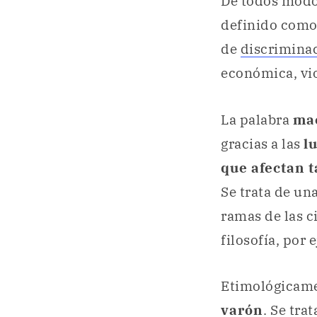
De todos modos
definido com
de
discrimina
económica, vio
La palabra
ma
gracias a las
l
que afectan 
Se trata de un
ramas de las ci
filosofía, por 
Etimológicam
varón
. Se tra