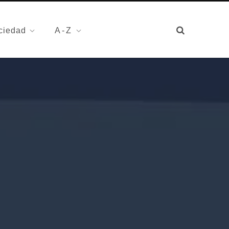
ciedad
A-Z