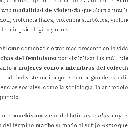
, una descripción teórica no es suficiente. El
m
o una
modalidad de violencia
que abarca mucha
ción
, violencia física, violencia simbólica, violen
lencia psicológica y otras.
chismo
comenzó a estar más presente en la vida
uchas del
feminismo
por visibilizar las múltipl
tanto a mujeres como a miembros del colect
a realidad sistemática que se encargan de estudi
encias sociales, como la sociología, la antropolo
ejemplo.
ente,
machismo
viene del latín
masculus
, cuyo 
ta del término
macho
sumado al sufijo
-ismo
que 