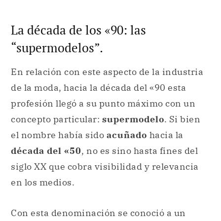
En relación con este aspecto de la industria
de la moda, hacia la década del «90 esta
profesión llegó a su punto máximo con un
concepto particular:
supermodelo
. Si bien
el nombre había sido
acuñado
hacia la
década del «50
, no es sino hasta fines del
siglo XX que cobra visibilidad y relevancia
en los medios.
Con esta denominación se conoció a un
grupo de
modelos de alta costura
cuyo
trabajo era altamente
cotizado
y eran los
rostros principales de algunas de las
marcas
más importantes de ese momento.