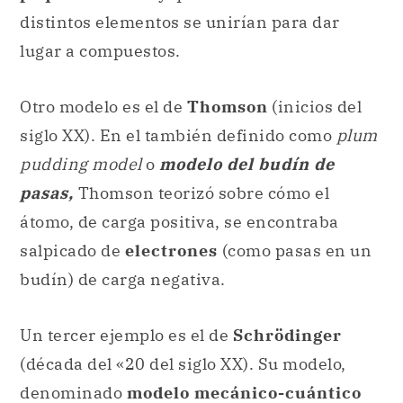
siglo XX). En el también definido como
plum
pudding model
o
modelo del budín de
pasas
,
Thomson teorizó sobre cómo el
átomo, de carga positiva, se encontraba
salpicado de
electrones
(como pasas en un
budín) de carga negativa.
Un tercer ejemplo es el de
Schrödinger
(década del «20 del siglo XX). Su modelo,
denominado
modelo mecánico-cuántico
del átomo
, supone que los electrones eran
ondas de materia, elemento fundamental de
su teoría.