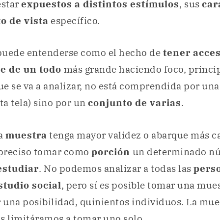
estar
expuestos a distintos estímulos
, sus
car
o de vista
específico.
puede entenderse como el hecho de
tener acces
e de un todo
más grande haciendo foco, princi
e se va a analizar, no está comprendida por una
ta tela) sino por un
conjunto de varias
.
la
muestra
tenga mayor validez o abarque más c
 preciso tomar como
porción
un determinado n
estudiar
. No podemos analizar a todas las
pers
studio social
, pero sí es posible tomar una mue
r una posibilidad, quinientos individuos. La mue
s limitáramos a tomar uno solo.