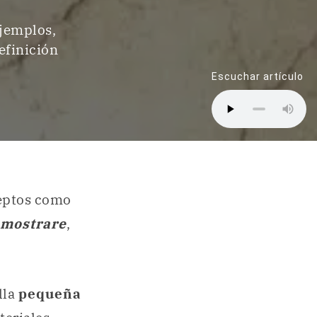
ejemplos,
efinición
Escuchar artículo
eptos como
mostrare
,
lla
pequeña