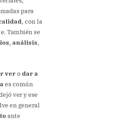
eriales,
tomadas para
calidad
, con la
le. También se
ios
,
análisis
,
r ver
o
dar a
ra
es común
 dejó ver y ese
lve en general
to
ante