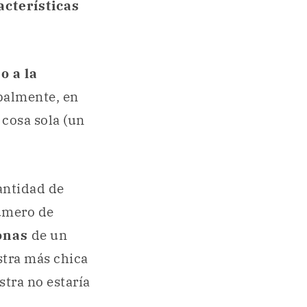
acterísticas
o a la
palmente, en
 cosa sola (un
antidad de
úmero de
onas
de un
stra más chica
stra no estaría