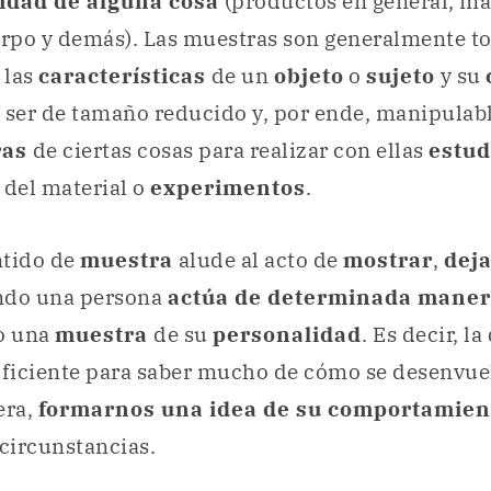
tidad de alguna cosa
(productos en general, mat
uerpo y demás). Las muestras son generalmente 
 las
características
de un
objeto
o
sujeto
y su
 ser de tamaño reducido y, por ende, manipulab
ras
de ciertas cosas para realizar con ellas
estud
del material o
experimentos
.
ntido de
muestra
alude al acto de
mostrar
,
deja
ndo una persona
actúa de determinada mane
io una
muestra
de su
personalidad
. Es decir, la
uficiente para saber mucho de cómo se desenvue
era,
formarnos una idea de su comportamien
circunstancias.