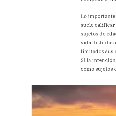
Lo importante 
suele califica
sujetos de eda
vida distintas 
limitados sus r
Si la intenció
como sujetos 