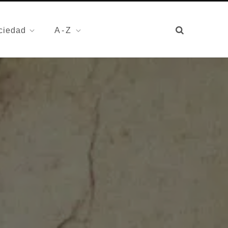
ciedad
A-Z