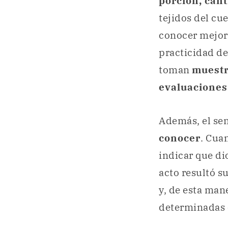
porción, can
tejidos del c
conocer mejor
practicidad de
toman
muest
evaluaciones
Además, el se
conocer
. Cua
indicar que d
acto resultó s
y, de esta man
determinadas 