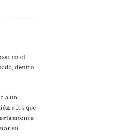
sar en el
 nada, dentro
ia a un
ión
a los que
portamiento
luar
su