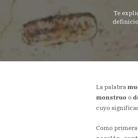
Te expli
definici
La palabra
mu
monstruo
o
d
cuyo significa
Como primera 