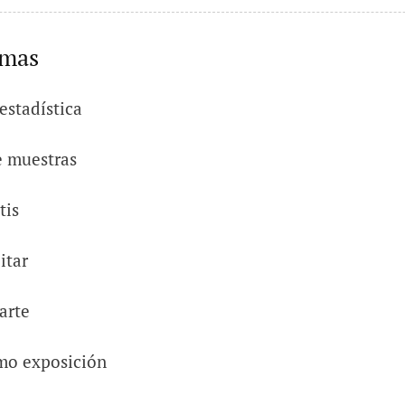
emas
estadística
e muestras
tis
itar
arte
mo exposición