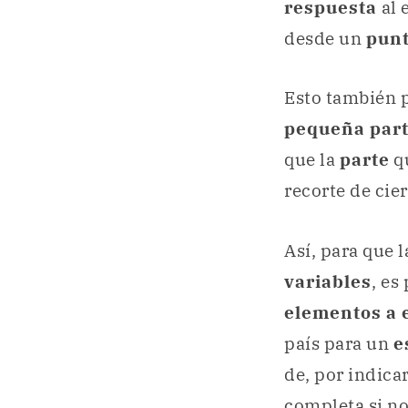
respuesta
al 
desde un
punt
Esto también 
pequeña part
que la
parte
qu
recorte de cier
Así, para que 
variables
, es
elementos a 
país para un
e
de, por indica
completa si no