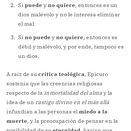
Si
puede
y
no quiere
, entonces es un
dios malévolo y no le interesa eliminar
el mal.
Si
no puede
y
no quiere
, entonces es
débil y malévolo, y por ende, tampoco es
un dios.
A raíz de su
crítica teológica
, Epicuro
sostenía que las creencias religiosas
respecto de la
inmortalidad del alma
y la
idea de un
castigo divino
en el más allá
infundían a las personas el
miedo a la
muerte
, y la preocupación de pensar en la
posibilidad de su
eternidad
, hacían que