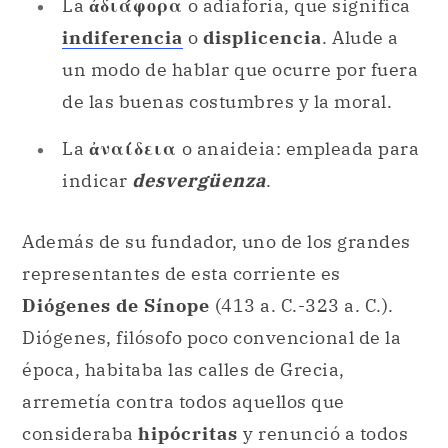
La
ἀδιάφορα
o adiaforia, que significa
indiferencia
o
displicencia
. Alude a
un modo de hablar que ocurre por fuera
de las buenas costumbres y la moral.
La
ἀναίδεια
o anaideia: empleada para
indicar
desvergüenza
.
Además de su fundador, uno de los grandes
representantes de esta corriente es
Diógenes de Sínope
(413 a. C.-323 a. C.).
Diógenes, filósofo poco convencional de la
época, habitaba las calles de Grecia,
arremetía contra todos aquellos que
consideraba
hipócritas
y renunció a todos