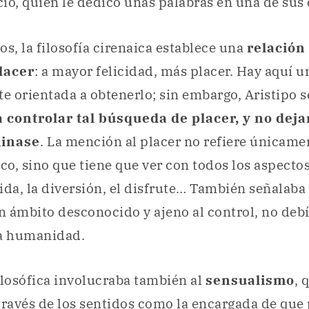
io, quien le dedicó unas palabras en una de sus 
os, la filosofía cirenaica establece una
relación
lacer
: a mayor felicidad, más placer. Hay aquí 
 orientada a obtenerlo; sin embargo, Aristipo 
controlar tal búsqueda de placer, y no deja
minase
. La mención al placer no refiere únicamen
co, sino que tiene que ver con todos los aspectos 
ida, la diversión, el disfrute… También señalaba
un ámbito desconocido y ajeno al control, no deb
la humanidad.
ilosófica involucraba también al
sensualismo
, 
 través de los sentidos como la encargada de qu