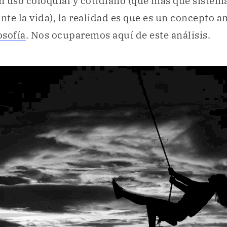
un uso coloquial y cotidiano (que más que sistem
ante la vida), la realidad es que es un concepto
osofía
. Nos ocuparemos aquí de este análisis.