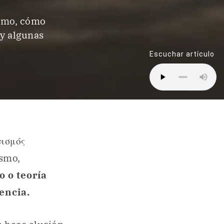
ismo, cómo
 y algunas
Escuchar artículo
νισμός
ismo,
 o teoría
encia.