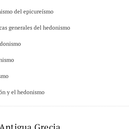
nismo del epicureísmo
icas generales del hedonismo
edonismo
nismo
ismo
ión y el hedonismo
 Antigua Grecia.