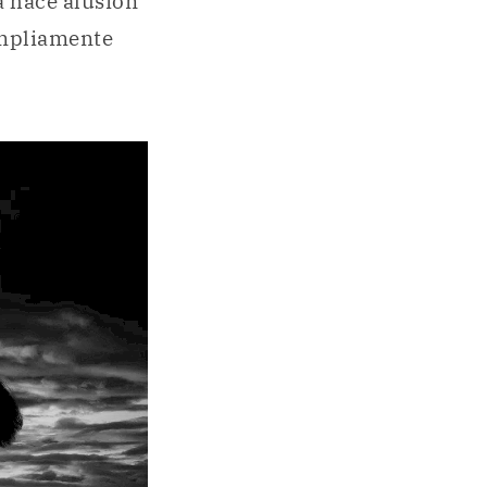
a hace alusión
 ampliamente