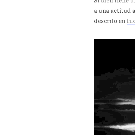
Si bien tiene 
a una actitud 
descrito en
fil