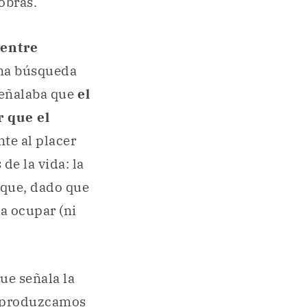
obras.
 entre
una búsqueda
señalaba que
el
r que el
te al placer
de la vida: la
 que, dado que
ía ocupar (ni
que señala la
e produzcamos