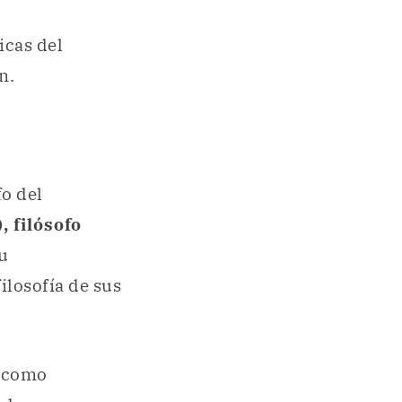
icas del
n.
fo del
, filósofo
su
ilosofía de sus
s como