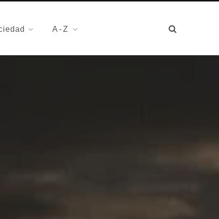
ciedad
A-Z