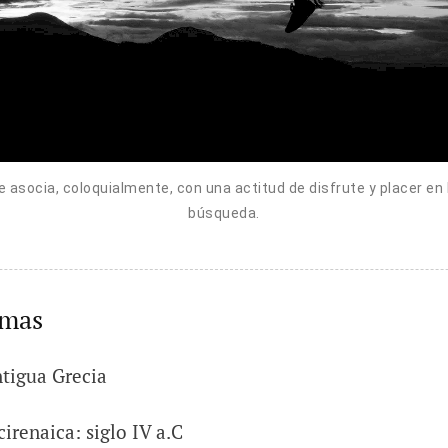
 asocia, coloquialmente, con una actitud de disfrute y placer en l
búsqueda.
emas
ntigua Grecia
cirenaica: siglo IV a.C