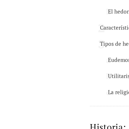
El hedo
Característ
Tipos de h
Eudemo
Utilitar
La relig
Historia: