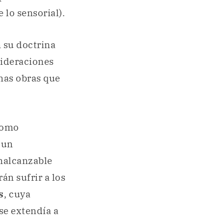
 lo sensorial).
n su doctrina
sideraciones
unas obras que
 como
r un
inalcanzable
án sufrir a los
s
, cuya
se extendía a