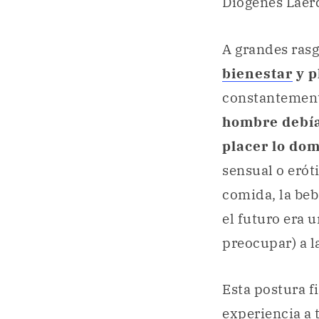
Diógenes Laerc
A grandes rasg
bienestar
y p
constantemente
hombre debía 
placer lo do
sensual o eróti
comida, la beb
el futuro era 
preocupar) a 
Esta postura f
experiencia a