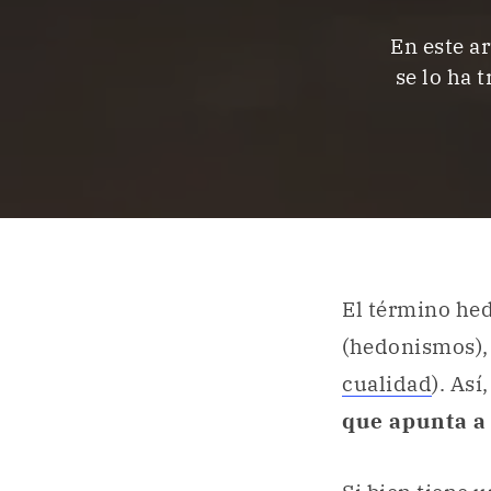
En este a
se lo ha 
El término hed
(hedonismos), 
cualidad
). Así
que apunta a 