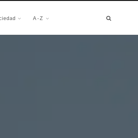
ciedad
A-Z