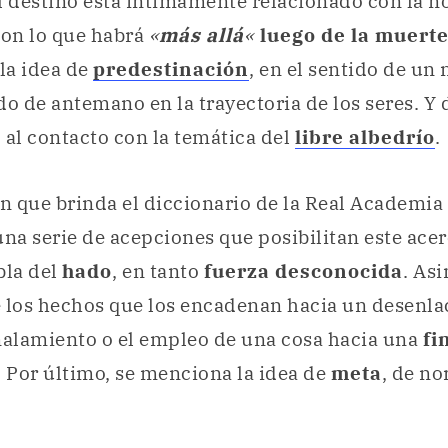
l destino está íntimamente relacionado con la n
con lo que habrá
«
más allá
«
luego de la muert
 la idea de
predestinación
, en el sentido de un 
do de antemano en la trayectoria de los seres. Y 
 al contacto con la temática del
libre albedrío
.
ón que brinda el diccionario de la Real Academi
na serie de acepciones que posibilitan este ace
bla del
hado
, en tanto
fuerza desconocida
. As
 los hechos que los encadenan hacia un desenlac
ñalamiento o el empleo de una cosa hacia una
fi
. Por último, se menciona la idea de
meta
, de nor