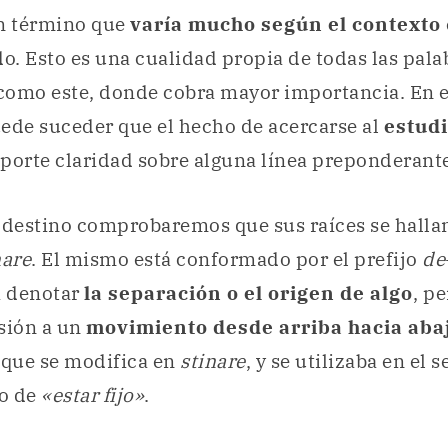
un término que
varía mucho según el contexto
do. Esto es una cualidad propia de todas las pala
 como este, donde cobra mayor importancia. En e
ede suceder que el hecho de acercarse al
estudi
porte claridad sobre alguna línea preponderant
 destino comprobaremos que sus raíces se hallan 
nare
. El mismo está conformado por el prefijo
de
a denotar
la separación o el origen de algo
, p
sión a un
movimiento desde arriba hacia aba
 que se modifica en
stinare
, y se utilizaba en el 
o de
«estar fijo»
.