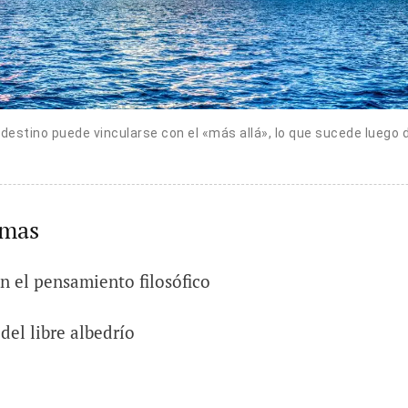
destino puede vincularse con el «más allá», lo que sucede luego 
emas
en el pensamiento filosófico
del libre albedrío