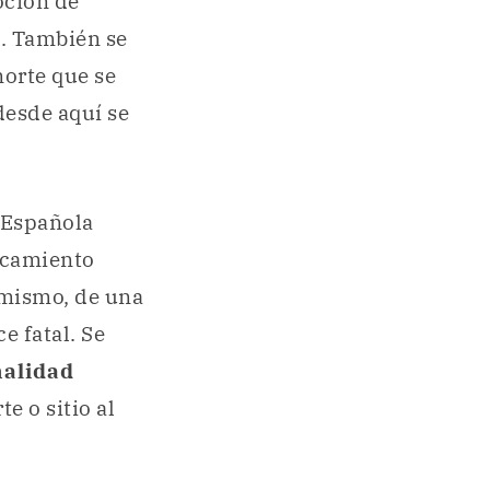
oción de
e
. También se
norte que se
desde aquí se
a Española
rcamiento
imismo, de una
e fatal. Se
nalidad
te o sitio al