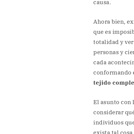
causa.
Ahora bien, ex
que es imposib
totalidad y ve
personas y cie
cada acontecim
conformando 
tejido compl
El asunto con 
considerar qué
individuos que
exista tal cos