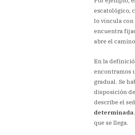
Por ejemplo, e
escatológico, 
lo vincula con
encuentra fija
abre el camino
En la definici
encontramos u
gradual. Se ha
disposición de
describe el se
determinada
que se llega.