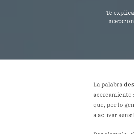
Te explica
acepcione
La palabra
des
acercamiento 
que, por lo ge
a activar sens