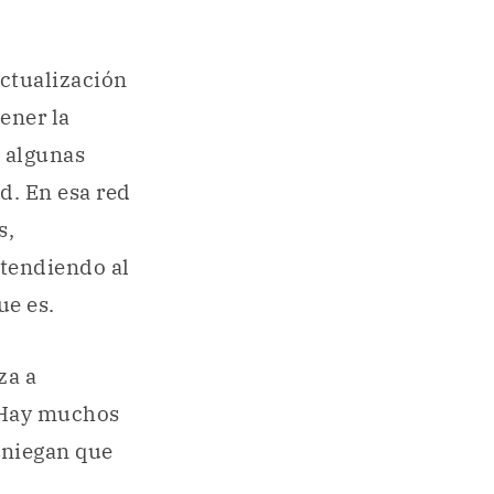
actualización
ener la
a algunas
d. En esa red
s,
 atendiendo al
ue es.
za a
 Hay muchos
 niegan que