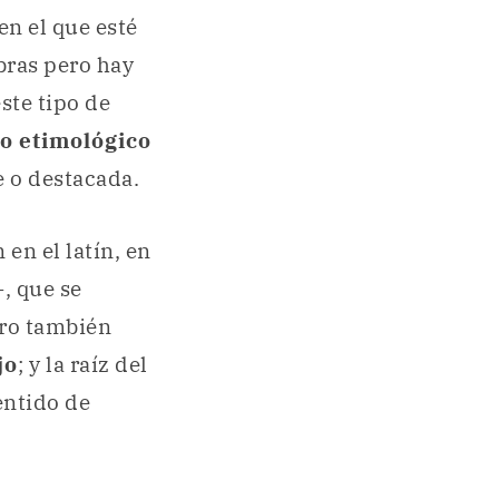
en el que esté
bras pero hay
ste tipo de
o etimológico
e o destacada.
en el latín, en
-, que se
ero también
jo
; y la raíz del
sentido de