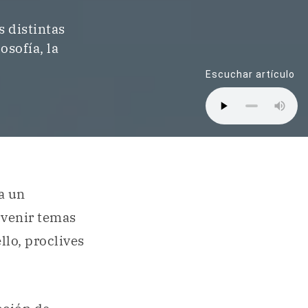
s distintas
osofía, la
Escuchar artículo
 a un
venir temas
ello, proclives