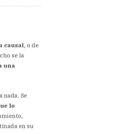
a causal
, o de
cho se la
a una
a nada. Se
ue lo
namiento,
tinada en su