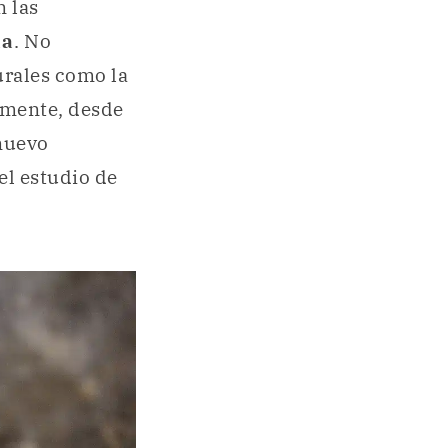
n las
na
. No
urales como la
lmente, desde
nuevo
el estudio de