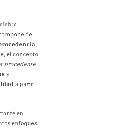
palabra
e compone de
procedencia
,
e, el concepto
er procedente
os
y
idad
a parir
rtante en
ntos enfoques.