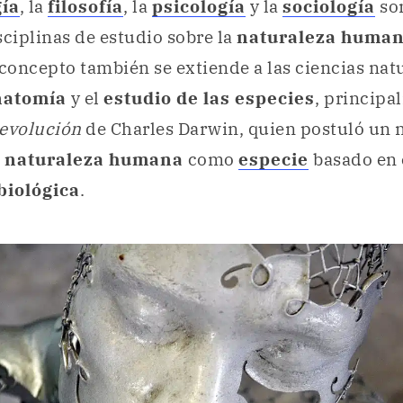
ía
, la
filosofía
, la
psicología
y la
sociología
so
sciplinas de estudio sobre la
naturaleza huma
 concepto también se extiende a las ciencias nat
natomía
y el
estudio de las especies
, principa
 evolución
de Charles Darwin, quien postuló un 
naturaleza humana
como
especie
basado en 
biológica
.