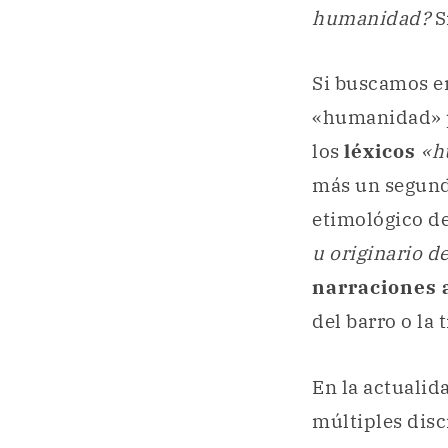
humanidad?
S
Si buscamos en
«humanidad» p
los
léxicos
«h
más un segund
etimológico de
u originario de
narraciones 
del barro o la t
En la actualid
múltiples disc