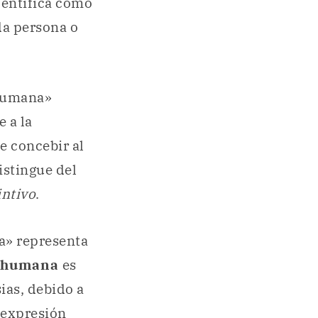
dentifica como
ada persona o
 humana»
 a la
e concebir al
istingue del
intivo
.
a» representa
a humana
es
ias, debido a
 expresión