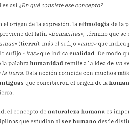
i es así
¿En qué consiste ese concepto?
 el origen de la expresión, la
etimología
de la 
roviene del latín
«humanitas»
, término que s
umus»
(
tierra
), más el sufijo
«anus»
que indica
o sufijo
«itas»
que indica
cualidad
. De modo qu
 la palabra
humanidad
remite a la idea de
un s
 la tierra
. Esta noción coincide con muchos
mit
antiguas
que concibieron el origen de la
human
ierra.
ad, el concepto de
naturaleza humana
es impo
iplinas que estudian al
ser humano
desde disti