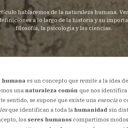
artículo hablaremos de la naturaleza humana. Ve
definiciones a lo largo de la historia y su importa
filosofía, la psicología y las ciencias.
a humana
es un concepto que remite a la idea d
emos una
naturaleza común
que nos identific
ste sentido, se supone que existe una
esencia
o c
ales
que identifican a toda la
humanidad
sin dis
cepto, los
seres humanos
compartimos modos