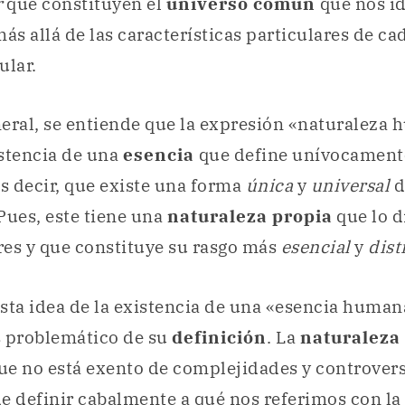
r
que constituyen el
universo común
que nos i
más allá de las características particulares de c
ular.
eral, se entiende que la expresión «naturaleza
istencia de una
esencia
que define unívocamente
es decir, que existe una forma
única
y
universal
d
 Pues, este tiene una
naturaleza propia
que lo d
eres y que constituye su rasgo más
esencial
y
dist
sta idea de la existencia de una «esencia human
s problemático de su
definición
. La
naturalez
e no está exento de complejidades y controvers
e definir cabalmente a qué nos referimos con la