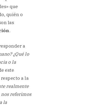
les» que
do, quién o
son las
ción
.
responder a
umano?
¿Qué lo
cia o la
de este
respecto a la
ste realmente
 nos referimos
a la