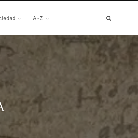
ciedad
A-Z
A