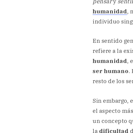
pensar
y
senti
humanidad
, 
individuo sing
En sentido gen
refiere a la ex
humanidad
, 
ser humano
.
resto de los s
Sin embargo, e
el aspecto má
un concepto qu
la
dificultad
d