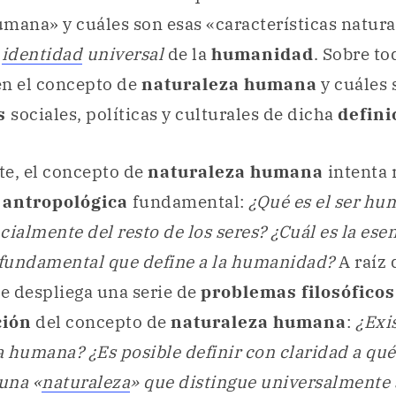
mana» y cuáles son esas «características natura
a
identidad
universal
de la
humanidad
. Sobre to
en el concepto de
naturaleza humana
y cuáles 
es
sociales, políticas y culturales de dicha
defini
te, el concepto de
naturaleza humana
intenta 
 antropológica
fundamental:
¿Qué es el ser h
ialmente del resto de los seres? ¿Cuál es la esen
 fundamental que define a la humanidad?
A raíz 
se despliega una serie de
problemas filosóficos
ción
del concepto de
naturaleza humana
:
¿Exi
 humana? ¿Es posible definir con claridad a qué
 una «
naturaleza
» que distingue universalmente 