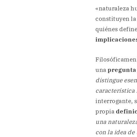
«naturaleza hu
constituyen l
quiénes defin
implicacion
Filosóficamen
una
pregunta
distingue esenc
característica
interrogante, 
propia
defini
una naturaleza
con la idea de