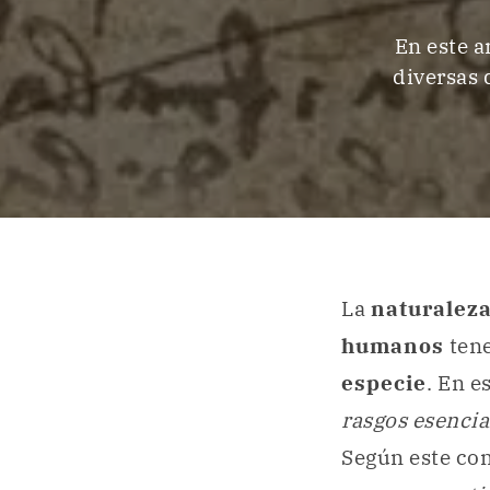
En este 
diversas 
La
naturalez
humanos
ten
especie
. En e
rasgos esenci
Según este con