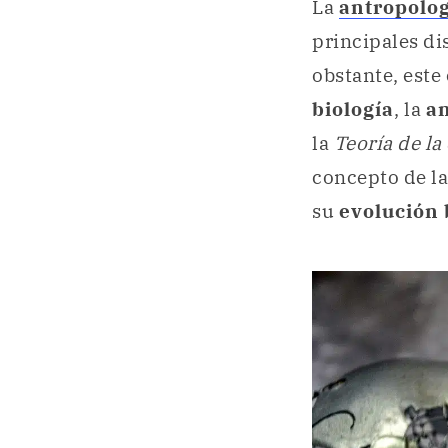
La
antropolog
principales di
obstante, este
biología
, la
a
la
Teoría de la
concepto de la
su
evolución 