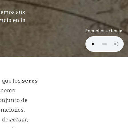
remos sus
ncia en la
Escuchar artículo
e que los
seres
a como
onjunto de
tinciones.
 de
actuar
,