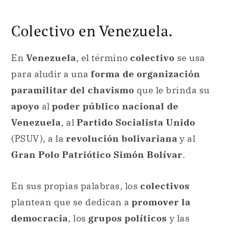
para aludir a una
forma de organización
paramilitar del chavismo
que le brinda su
apoyo
al
poder público nacional de
Venezuela
, al
Partido Socialista Unido
(PSUV), a la
revolución bolivariana
y al
Gran Polo Patriótico Simón Bolívar
.
En sus propias palabras, los
colectivos
plantean que se dedican a
promover la
democracia
, los
grupos políticos
y las
actividades nucleadas en la cultura
.
Algunos han sido de ayuda con
programas
de carácter social en diversos
vecindarios
. De todos modos, otros los