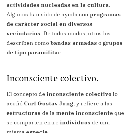
describen como
bandas armadas
o
grupos
de tipo paramilitar
.
Inconsciente colectivo.
El concepto de
inconsciente colectivo
lo
acuñó
Carl Gustav Jung
, y refiere a las
estructuras
de la
mente inconsciente
que
se comparten entre
individuos
de una
misma
especie
.
Según el
psiquiatra
,
psicólogo
y
ensayista
,
el
inconsciente colectivo
de los
seres