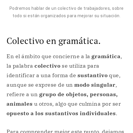
Colectivo en gramática.
En el ámbito que concierne a la
gramática
,
la palabra
colectivo
se utiliza para
identificar a una forma de
sustantivo
que,
aunque se exprese de un
modo singular
,
refiere a un
grupo de objetos, personas,
animales
u otros, algo que culmina por ser
opuesto a los sustantivos individuales
.
Para comprender mejor este punto, dejamos
varios
ejemplos
a título orientativo:
Una
constelación
es un grupo de