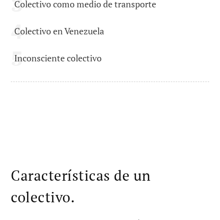
Colectivo como medio de transporte
Colectivo en Venezuela
Inconsciente colectivo
Características de un
colectivo.
Un
colectivo
puede tener múltiples
características
que hacen que se
diferencien
los
colectivos
entre ellos. Pero
hay una serie de
elementos en común
que