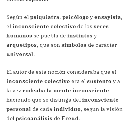
humanos
se puebla de
instintos
y
arquetipos
, que son
símbolos
de carácter
universal
.
El autor de esta noción consideraba que el
inconsciente colectivo
era el
sustento
y a
la vez
rodeaba la mente inconsciente
,
haciendo que se distinga del
inconsciente
personal
de cada
individuo
, según la visión
del
psicoanálisis
de
Freud
.
El
argumento
era que lo
colectivo
influía
profundamente en las
vidas
de las personas,
que vivían sus
símbolos
y los
imbuían de
significados
mediante la
experiencia
.