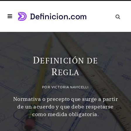
D
EFINICIÓN DE
R
EGLA
POR
VICTORIA NAVICELLI
Normativa o precepto que surge a partir
de un acuerdo y que debe respetarse
como medida obligatoria.