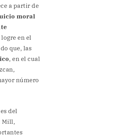
ece a partir de
juicio moral
te
d
logre en el
do que, las
ico
, en el cual
uzcan,
 mayor número
es del
 Mill,
ortantes