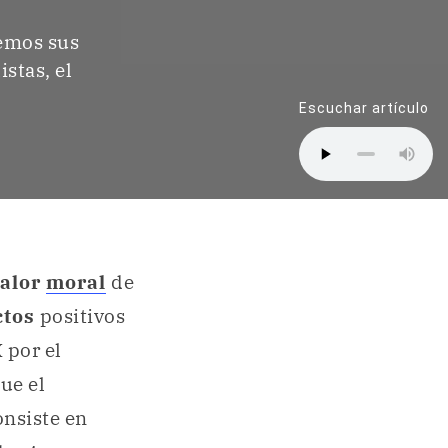
remos sus
istas, el
Escuchar artículo
alor
moral
de
ctos
positivos
 por el
ue el
onsiste en