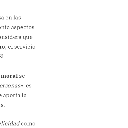
sa en las
uenta aspectos
nsidera que
mo
, el servicio
El
e
 moral
se
personas»
, es
 aporta la
s.
elicidad
como