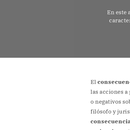
En este 
caracter
El
consecuen
las acciones a
o negativos so
filósofo y jur
consecuenci