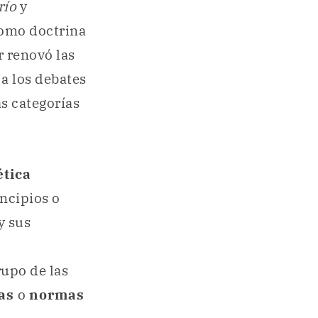
río
y
omo doctrina
r renovó las
a los debates
las categorías
ética
incipios o
y sus
rupo de las
las
o
normas