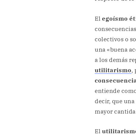
El
egoísmo ét
consecuencias
colectivos o so
una «buena acc
a los demás re
utilitarismo
,
consecuenci
entiende com
decir, que una
mayor cantid
El
utilitaris