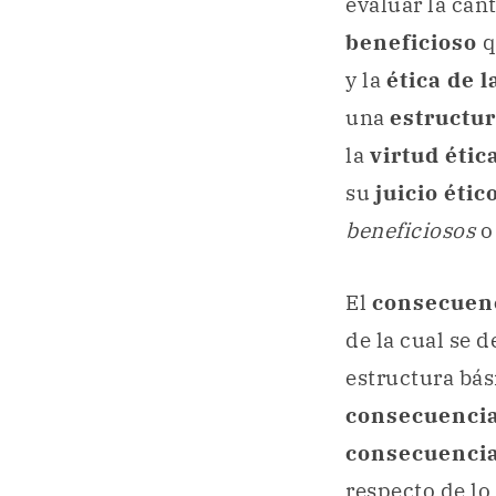
evaluar la can
beneficioso
q
y la
ética de l
una
estructu
la
virtud étic
su
juicio étic
beneficiosos
o
El
consecuen
de la cual se 
estructura bás
consecuenci
consecuenci
respecto de lo