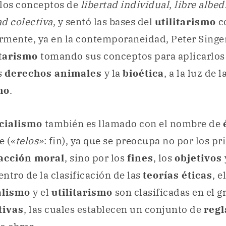
 los conceptos de
libertad individual
,
libre albed
d colectiva
, y sentó las bases del
utilitarismo
c
ormente, ya en la contemporaneidad, Peter Singe
itarismo
tomando sus conceptos para aplicarlos 
s
derechos animales
y la
bioética
, a la luz de 
mo
.
cialismo
también es llamado con el nombre de
e (
«telos»
: fin), ya que se preocupa no por los pr
acción moral
, sino por los
fines
, los
objetivos
entro de la clasificación de las
teorías éticas
, el
alismo
y el
utilitarismo
son clasificadas en el g
tivas
, las cuales establecen un conjunto de
reg