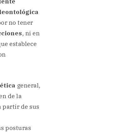
dente
deontológica
por no tener
ciones
, ni en
que establece
on
 ética
general,
en de la
 partir de sus
us posturas