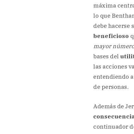
máxima centra
lo que Bentha
debe hacerse s
beneficioso
q
mayor número
bases del
util
las acciones v
entendiendo a
de personas.
Además de Jer
consecuenci
continuador d