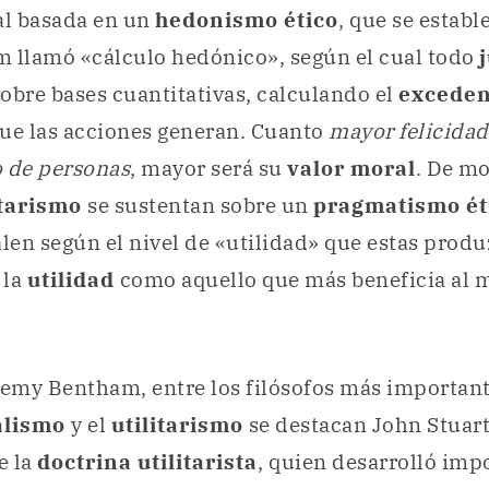
l basada en un
hedonismo ético
, que se establ
m llamó «cálculo hedónico», según el cual todo
obre bases cuantitativas, calculando el
exceden
ue las acciones generan. Cuanto
mayor felicida
 de personas
, mayor será su
valor moral
. De mo
itarismo
se sustentan sobre un
pragmatismo ét
alen según el nivel de «utilidad» que estas prod
 la
utilidad
como aquello que más beneficia al
emy Bentham, entre los filósofos más important
alismo
y el
utilitarismo
se destacan John Stuart
e la
doctrina utilitarista
, quien desarrolló imp