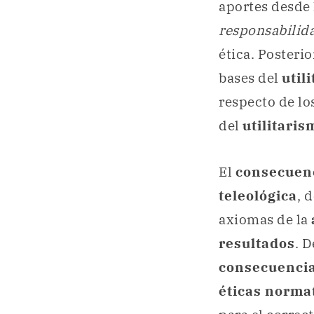
aportes desde
responsabilida
ética. Posteri
bases del
util
respecto de lo
del
utilitaris
El
consecuen
teleológica
, d
axiomas de la
resultados
. D
consecuenci
éticas norma