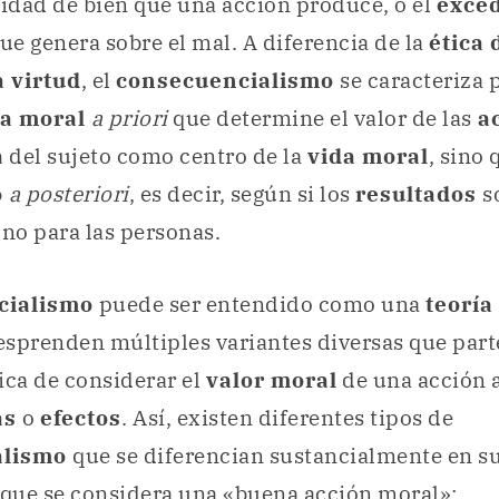
tidad de bien que una acción produce, o el
exce
ue genera sobre el mal. A diferencia de la
ética 
a virtud
, el
consecuencialismo
se caracteriza 
ra moral
a priori
que determine el valor de las
ac
a
del sujeto como centro de la
vida moral
, sino 
o
a posteriori
, es decir, según si los
resultados
s
 no para las personas.
cialismo
puede ser entendido como una
teoría
desprenden múltiples variantes diversas que part
ica de considerar el
valor moral
de una acción a
as
o
efectos
. Así, existen diferentes tipos de
alismo
que se diferencian sustancialmente en s
 que se considera una «buena acción moral»: