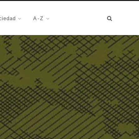
ciedad
A-Z