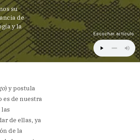
mos su
tancia de
gía y la
Escuchar artículo
go
) y postula
o es de nuestra
 las
r de ellas, ya
ón de la