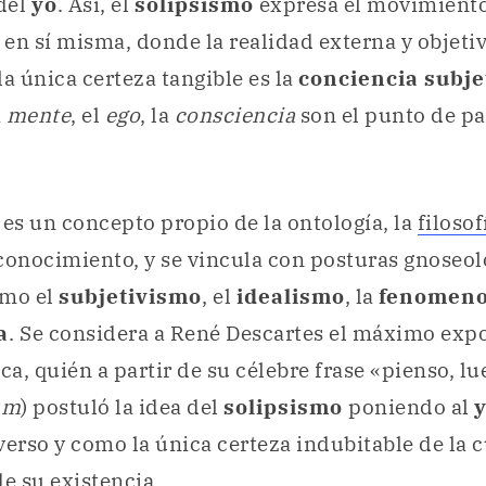
del
yo
. Así, el
solipsismo
expresa el movimiento
en sí misma, donde la realidad externa y objetiv
la única certeza tangible es la
conciencia subje
a
mente
, el
ego
, la
consciencia
son el punto de pa
o
es un concepto propio de la ontología, la
filosof
l conocimiento, y se vincula con posturas gnoseol
omo el
subjetivismo
, el
idealismo
, la
fenomeno
a
. Se considera a René Descartes el máximo exp
ca, quién a partir de su célebre frase «pienso, l
um
) postuló la idea del
solipsismo
poniendo al
verso y como la única certeza indubitable de la
de su existencia.