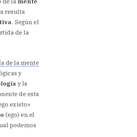
 de la
mente
a resulta
tiva
. Según el
rtida de la
ía de la mente
ógicas y
logía
y la
onente de esta
uego existo»
yo
(ego) en el
 cual podemos