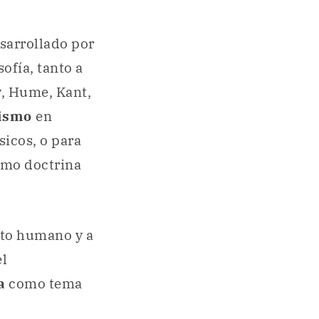
sarrollado por
sofía, tanto a
y, Hume, Kant,
sismo
en
sicos, o para
mo doctrina
nto humano y a
el
a
como tema