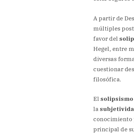
A partir de Des
múltiples postu
favor del
soli
Hegel, entre m
diversas forma
cuestionar des
filosófica.
El
solipsism
la
subjetivid
conocimiento 
principal de su