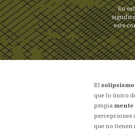
En es
signific
este co
El
solipsism
que lo único d
propia
ment
percepciones 
que no tienen 