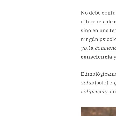
No debe confu
diferencia de 
sino en una teo
ningún psicolo
yo
, la
concienc
consciencia
Etimológicame
solus
(solo) e
i
solipsismo
, q