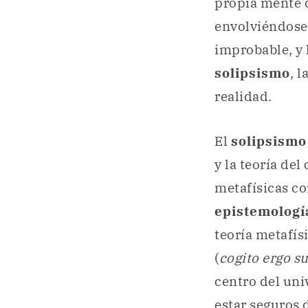
propia mente 
envolviéndose 
improbable, y 
solipsismo
, l
realidad.
El
solipsism
y la teoría de
metafísicas c
epistemologí
teoría metafísi
(
cogito ergo s
centro del uni
estar seguros 