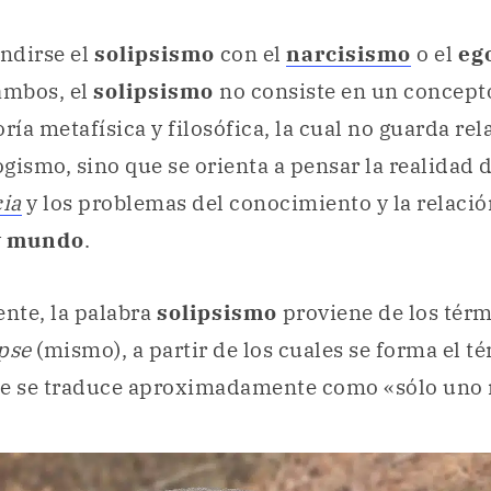
ndirse el
solipsismo
con el
narcisismo
o el
eg
ambos, el
solipsismo
no consiste en un concepto
ría metafísica y filosófica, la cual no guarda re
gismo, sino que se orienta a pensar la realidad 
ia
y los problemas del conocimiento y la relació
y
mundo
.
nte, la palabra
solipsismo
proviene de los térm
pse
(mismo), a partir de los cuales se forma el t
ue se traduce aproximadamente como «sólo uno