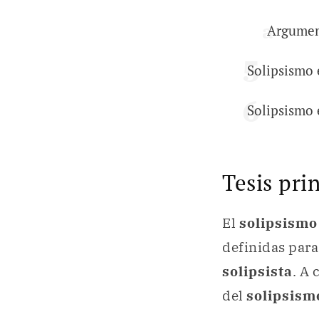
Argument
Solipsismo
Solipsismo 
Tesis pri
El
solipsism
definidas para
solipsista
. A
del
solipsism