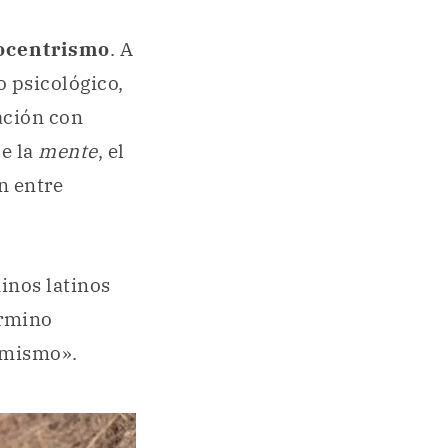
ocentrismo
. A
 psicológico,
lación con
de la
mente
, el
n entre
inos latinos
érmino
 mismo».