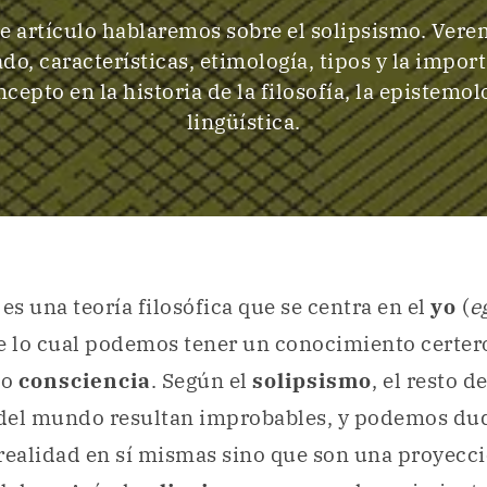
te artículo hablaremos sobre el solipsismo. Vere
ado, características, etimología, tipos y la impor
ncepto en la historia de la filosofía, la epistemolo
lingüística.
o
es una teoría filosófica que se centra en el
yo
(
e
e lo cual podemos tener un conocimiento certer
e
o
consciencia
. Según el
solipsismo
, el resto de
del mundo resultan improbables, y podemos duda
realidad en sí mismas sino que son una proyecci