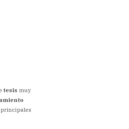
de
tesis
muy
amiento
s
principales