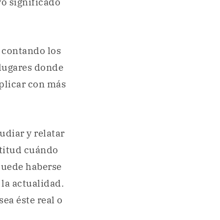
yo significado
 contando los
 lugares donde
plicar con más
udiar y relatar
ctitud cuándo
puede haberse
 la actualidad.
ea éste real o