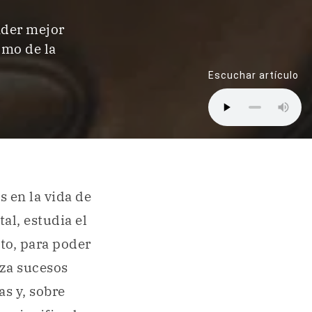
nder mejor
omo de la
Escuchar artículo
 en la vida de
al, estudia el
to, para poder
iza sucesos
as y, sobre