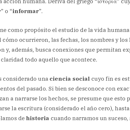
la acción humana. Deriva del griego “ἱστορία” cu
r
” o “
informar
”.
ne como propósito el estudio de la vida humana
l cómo ocurrieron, las fechas, los nombres y los
on y, además, busca conexiones que permitan ex
claridad todo aquello que acontece.
es considerado una
ciencia social
cuyo fin es est
entos del pasado. Si bien se desconoce con exa
zan a narrarse los hechos, se presume que esto 
arse la escritura (considerado el año cero), hasta
blamos de
historia
cuando narramos un suceso, s