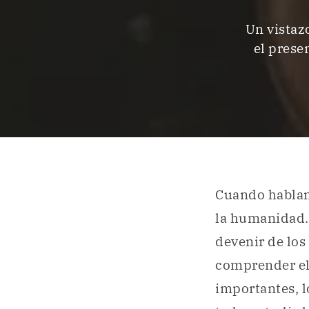
Un vistaz
el prese
Cuando habla
la humanidad.
devenir de lo
comprender el 
importantes, l