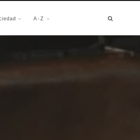
ciedad
A-Z