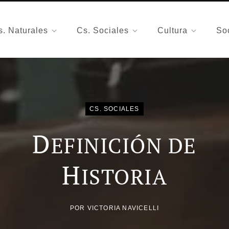
s. Naturales
Cs. Sociales
Cultura
So
CS. SOCIALES
D
EFINICIÓN DE
H
ISTORIA
POR
VICTORIA NAVICELLI