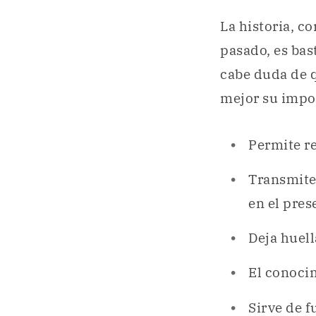
La historia, c
pasado, es bas
cabe duda de 
mejor su impo
Permite re
Transmite
en el pres
Deja huel
El conocim
Sirve de f