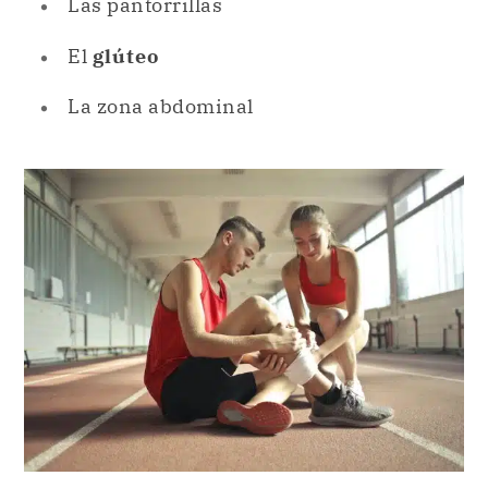
Las pantorrillas
El
glúteo
La zona abdominal