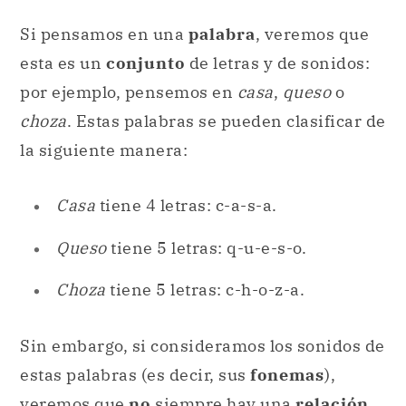
Si pensamos en una
palabra
, veremos que
esta es un
conjunto
de letras y de sonidos:
por ejemplo, pensemos en
casa
,
queso
o
choza
. Estas palabras se pueden clasificar de
la siguiente manera:
Casa
tiene 4 letras: c-a-s-a.
Queso
tiene 5 letras: q-u-e-s-o.
Choza
tiene 5 letras: c-h-o-z-a.
Sin embargo, si consideramos los sonidos de
estas palabras (es decir, sus
fonemas
),
veremos que
no
siempre hay una
relación