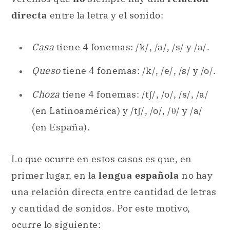
directa
entre la letra y el sonido:
Casa
tiene 4 fonemas: /k/, /a/, /s/ y /a/.
Queso
tiene 4 fonemas: /k/, /e/, /s/ y /o/.
Choza
tiene 4 fonemas: /tʃ/, /o/, /s/, /a/
(en Latinoamérica) y /tʃ/, /o/, /θ/ y /a/
(en España).
Lo que ocurre en estos casos es que, en
primer lugar, en la
lengua española
no hay
una relación directa entre cantidad de letras
y cantidad de sonidos. Por este motivo,
ocurre lo siguiente: