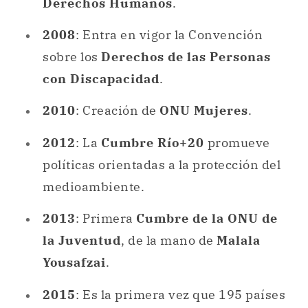
2010
: Creación de
ONU Mujeres
.
2012
: La
Cumbre Río+20
promueve
políticas orientadas a la protección del
medioambiente.
2013
: Primera
Cumbre de la ONU de
la Juventud
, de la mano de
Malala
Yousafzai
.
2015
: Es la primera vez que 195 países
adoptan un acuerdo mundial sobre la
lucha contra el
cambio climático
.
2018
: El
Pacto Mundial para la