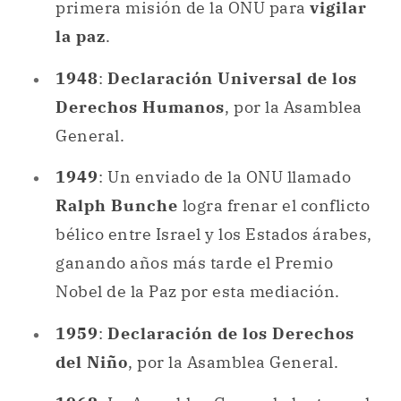
General.
1949
: Un enviado de la ONU llamado
Ralph Bunche
logra frenar el conflicto
bélico entre Israel y los Estados árabes,
ganando años más tarde el Premio
Nobel de la Paz por esta mediación.
1959
:
Declaración de los Derechos
del Niño
, por la Asamblea General.
1968
: La Asamblea General aboga por la
no proliferación de
armas nucleares
.
1972
: Se lleva a cabo el primer
Congreso de la ONU sobre