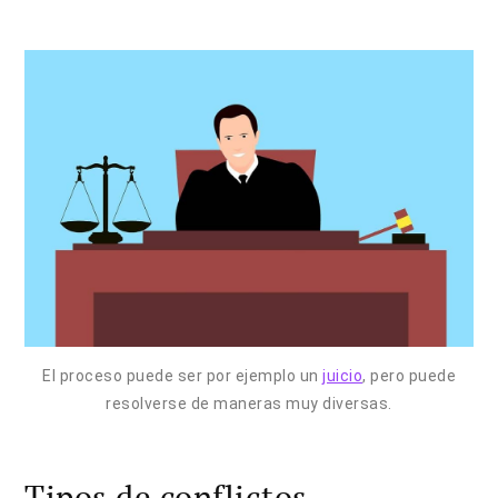
El proceso puede ser por ejemplo un
juicio
, pero puede
resolverse de maneras muy diversas.
Tipos de conflictos.