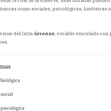
esde la cual se la observe. Esas miradas pueden 
ómicas como sociales, psicológicas, históricas o
viene del latín
iuvenus
, vocablo vinculado con 
oven.
emas
 biológica
 social
 psicológica