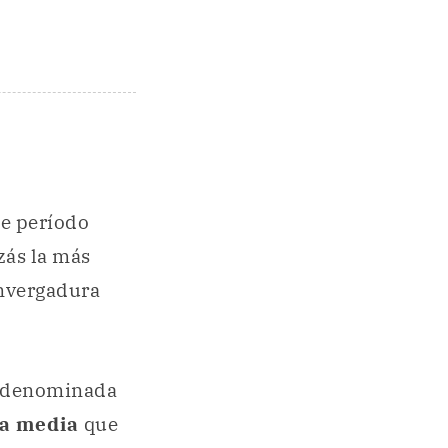
te período
izás la más
envergadura
 denominada
ia media
que