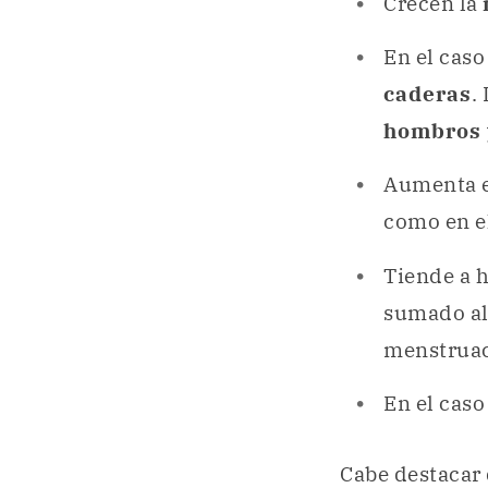
Crecen la
En el cas
caderas
.
hombros
Aumenta 
como en el
Tiende a 
sumado al
menstrua
En el caso
Cabe destacar 