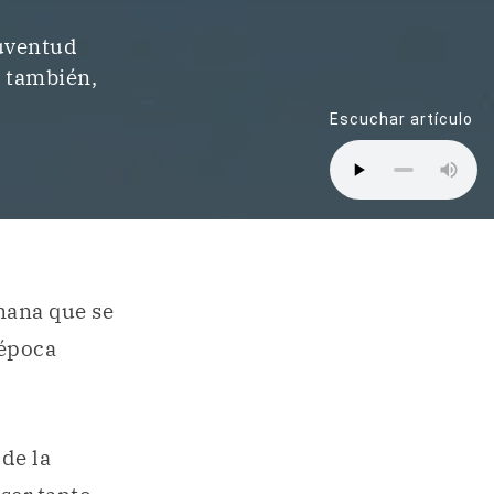
juventud
; también,
Escuchar artículo
mana que se
 época
de la