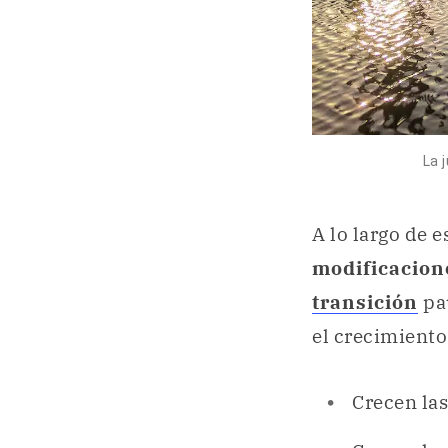
La 
A lo largo de 
modificacion
transición
pa
el crecimiento
Crecen la