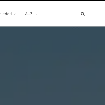
ciedad
A-Z