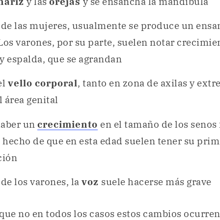
nariz
y las
orejas
y se ensancha la mandíbula
o de las mujeres, usualmente se produce un ens
 Los varones, por su parte, suelen notar crecimie
y espalda, que se agrandan
el
vello corporal
, tanto en zona de axilas y ext
 área genital
haber un
crecimiento
en el tamaño de los senos
 hecho de que en esta edad suelen tener su prim
ción
 de los varones, la
voz
suele hacerse más grave
que no en todos los casos estos cambios ocurren