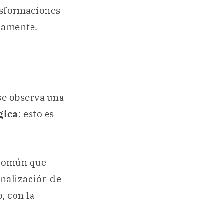
nsformaciones
adamente.
 se observa una
gica
: esto es
 común que
inalización de
, con la