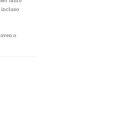
ser tanto
 incluso
joven o