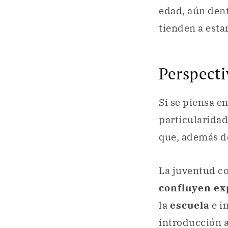
edad, aún dent
tienden a esta
Perspecti
Si se piensa e
particularidad
que, además d
La juventud co
confluyen ex
la
escuela
e i
introducción a