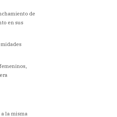
anchamiento de
nto en sus
remidades
 femeninos,
era
 a la misma