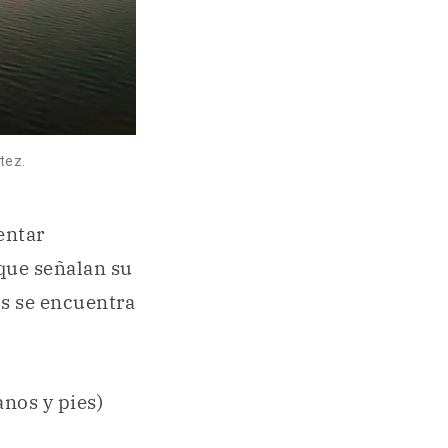
tez.
entar
 que señalan su
os se encuentra
nos y pies)