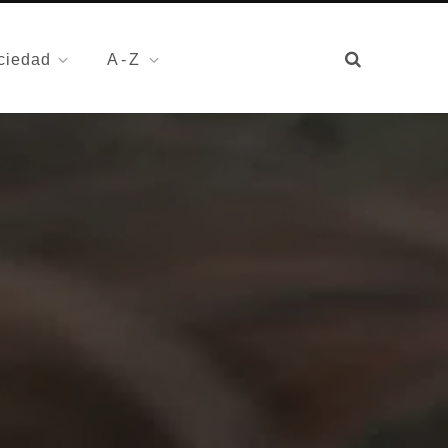
ciedad
A-Z