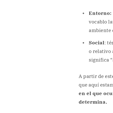
Entorno:
vocablo l
ambiente q
Social
: t
o relativo
significa 
A partir de es
que aquí estam
en el que ocu
determina.