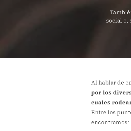
También
social o,
Al hablar de e
por los diver
cuales rodean
Entre los punt
encontramos