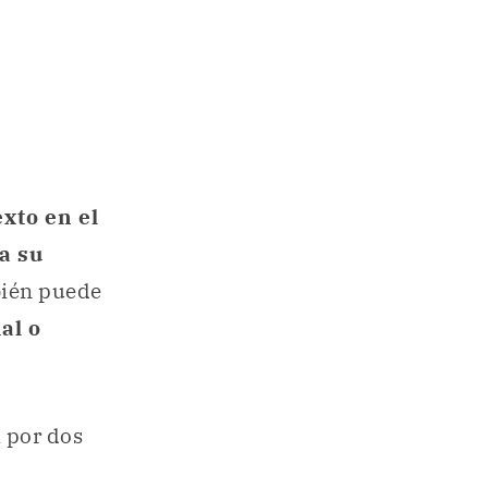
xto en el
a su
bién puede
al o
 por dos