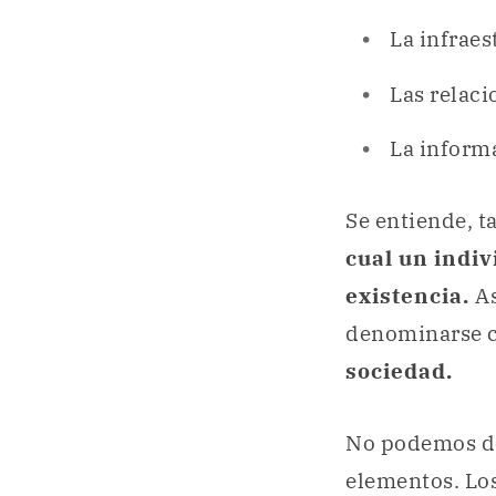
La infraes
Las relaci
La informa
Se entiende, t
cual un indiv
existencia.
A
denominarse
sociedad.
No podemos dej
elementos. Los