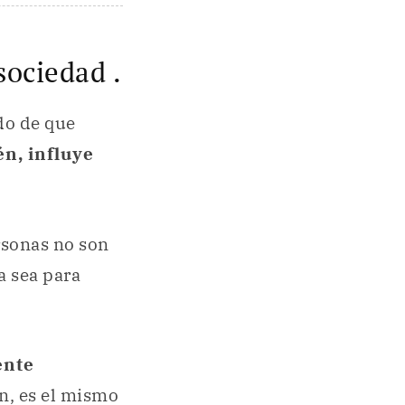
sociedad .
do de que
n, influye
rsonas no son
ya sea para
ente
, es el mismo