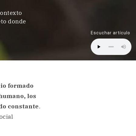
contexto
reto donde
Escuchar artículo
cio formado
 humano, los
odo constante
.
ocial