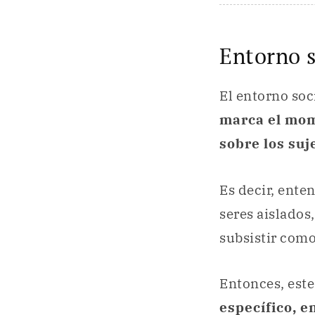
Entorno s
El entorno soc
marca el mome
sobre los su
Es decir, ente
seres aislados
subsistir como
Entonces, este
específico, e