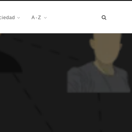
ciedad
A-Z