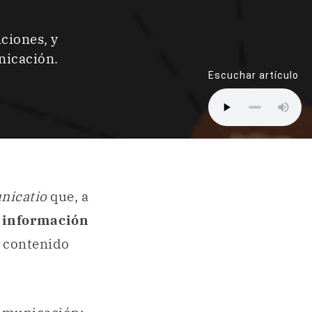
ciones, y
nicación.
Escuchar artículo
icatio
que, a
información
n contenido