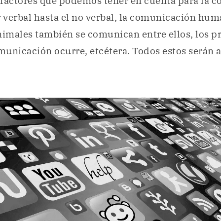
 factores que podemos tener en cuenta para la 
r verbal hasta el no verbal, la comunicación huma
nimales también se comunican entre ellos, los p
omunicación ocurre, etcétera. Todos estos serán