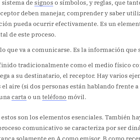
el sistema de
signos
o símbolos, y reglas, que tant
ceptor deben manejar, comprender y saber utiliz
ión pueda ocurrir efectivamente. Es un elemen
al de este proceso.
 lo que va a comunicarse. Es la información que 
finido tradicionalmente como el medio físico con
ega a su destinatario, el receptor. Hay varios eje
s el aire (si dos personas están hablando frente a
 una
carta
o un
teléfono
móvil.
estos son los elementos esenciales. También ha
proceso comunicativo se caracteriza por ser diná
stanca solamente en A como emisor, B como rece