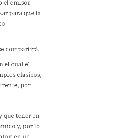
o el emisor
ar para que la
to
se compartirá.
 el cual el
mplos clásicos,
 frente, por
y que tener en
mico y, por lo
ptor: en un