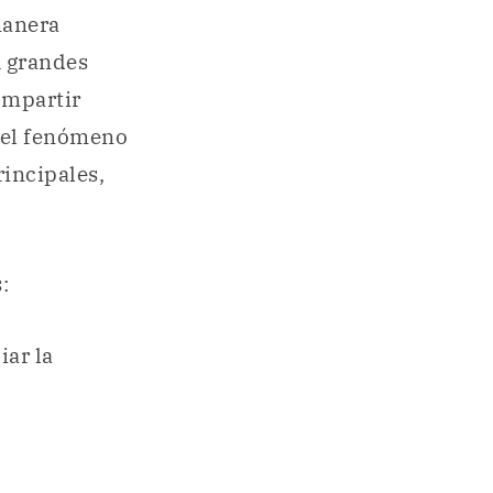
manera
A grandes
ompartir
 el fenómeno
rincipales,
:
iar la