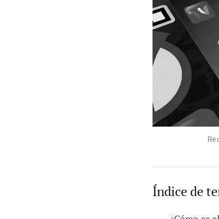
Red
Índice de t
¿Cómo es e