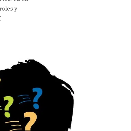
roles y
í