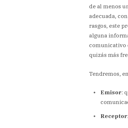
de al menos u
adecuada, con
rasgos, este p
alguna inform
comunicativo e
quizás más fr
Tendremos, en
Emisor
: 
comunicac
Receptor