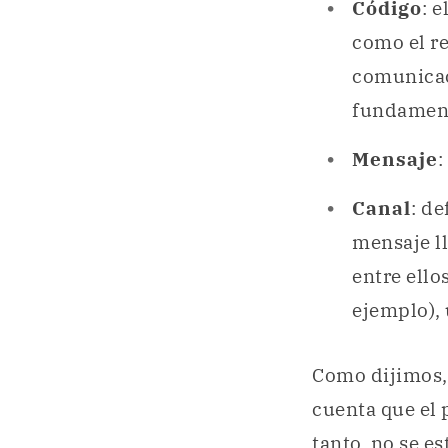
Código
: 
como el re
comunicac
fundament
Mensaje
:
Canal
: de
mensaje ll
entre ello
ejemplo),
Como dijimos, 
cuenta que el 
tanto, no se e