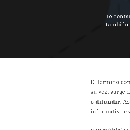
Te conta
también 
El término co
su vez, surge 
o difundir
. A
informativo es