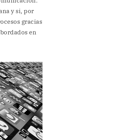
comunicación:
na y si, por
rocesos gracias
 abordados en