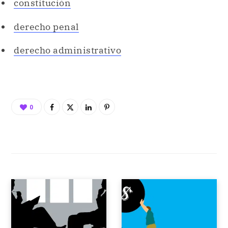
constitución
derecho penal
derecho administrativo
0