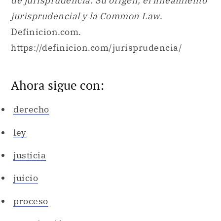
de jurisprudencia. Su origen, el lineamiento
jurisprudencial y la Common Law
.
Definicion.com.
https://definicion.com/jurisprudencia/
Ahora sigue con:
derecho
ley
justicia
juicio
proceso