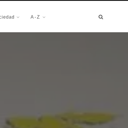
ciedad
A-Z