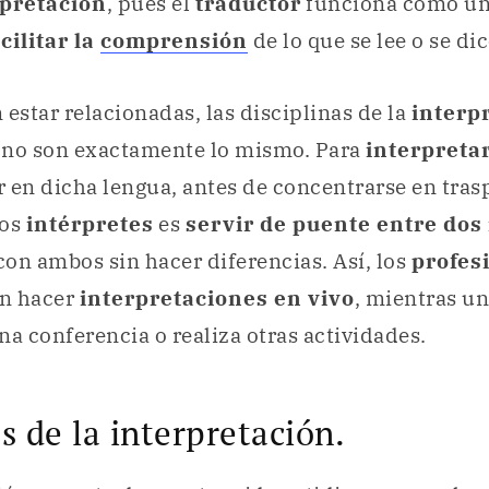
rpretación
, pues el
traductor
funciona como u
cilitar la
comprensión
de lo que se lee o se dic
 estar relacionadas, las disciplinas de la
interp
no son exactamente lo mismo. Para
interpreta
 en dicha lengua, antes de concentrarse en trasp
los
intérpretes
es
servir de puente entre dos
on ambos sin hacer diferencias. Así, los
profes
an hacer
interpretaciones en vivo
, mientras u
na conferencia o realiza otras actividades.
s de la interpretación.