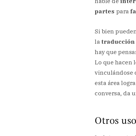
hable de
inte
partes
para
fa
Si bien pueden
la
traducción
hay que pensar
Lo que hacen 
vinculándose c
esta área logr
conversa, da u
Otros uso