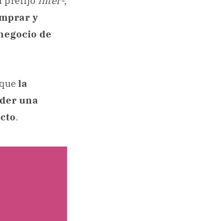
l prefijo
inter-
,
mprar y
negocio de
 que
la
nder una
cto
.