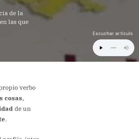
ia de la
 en las que
Escuchar artículo
 propio verbo
s cosas
,
idad
de un
te
.