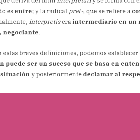
que deriva del latín
interpretari
y se forma con e
do es
entre
; y la radical
pret-
, que se refiere a
co
inalmente,
interpretis
era
intermediario en un 
 negociante
.
 estas breves definiciones, podemos establecer
ón puede ser un suceso que se basa en ente
situación
y posteriormente
declamar al respe