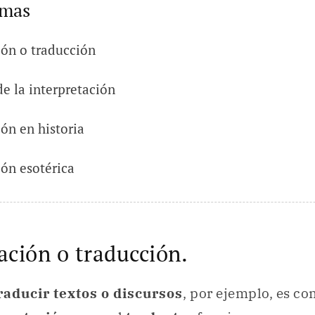
emas
ión o traducción
de la interpretación
ión en historia
ión esotérica
ación o traducción.
raducir textos o discursos
, por ejemplo, es c