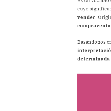
Es un vocablo 
cuyo significa
vender
. Orig
compraventa,
Basándonos en
interpretaci
determinada 