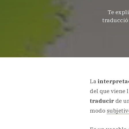
Te expl
traducción
La
interpreta
del que viene 
traducir
de un
modo
subjetiv