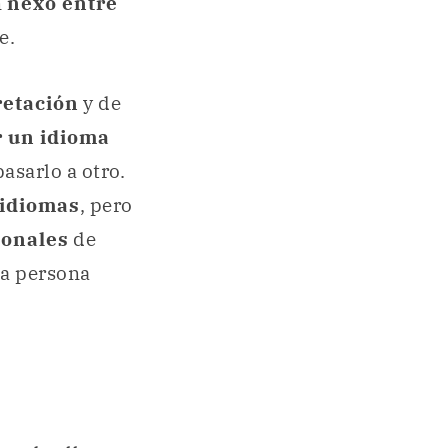
n
nexo entre
e.
retación
y de
r un idioma
asarlo a otro.
 idiomas
, pero
ionales
de
na persona