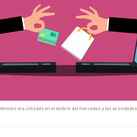
 término era utilizado en el ámbito del mercadeo y las actividad