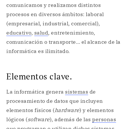
comunicación o transporte… el alcance de la
informática es ilimitado.
Elementos clave.
La informática genera
sistemas
de
procesamiento de datos que incluyen
elementos físicos (
hardware
) y elementos
lógicos (
software
), además de las
personas
que programan o utilizan dichos sistemas
(
humanware
). Básicamente, si el
hardware
es el cuerpo del sistema informático, el
software
sería la mente.