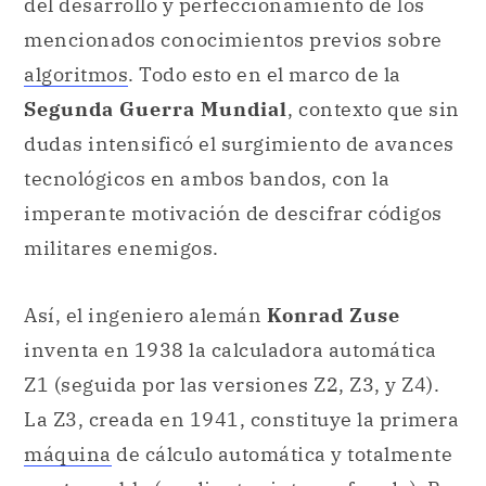
dudas intensificó el surgimiento de avances
tecnológicos en ambos bandos, con la
imperante motivación de descifrar códigos
militares enemigos.
Así, el ingeniero alemán
Konrad Zuse
inventa en 1938 la calculadora automática
Z1 (seguida por las versiones Z2, Z3, y Z4).
La Z3, creada en 1941, constituye la primera
máquina
de cálculo automática y totalmente
programable (mediante cinta perforada). Por
su parte, en 1944, la
empresa
norteamericana IBM lanza la computadora
electromecánica
Harvard Mark I
, la cual es