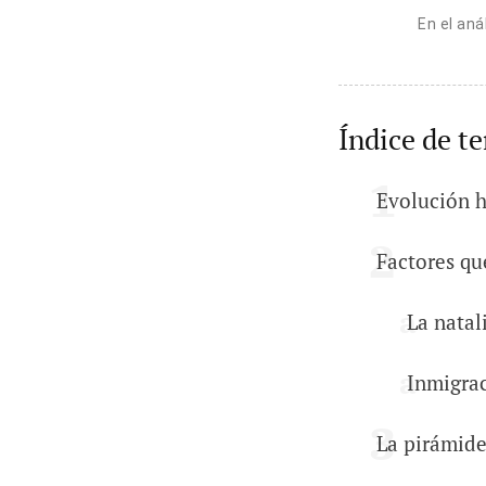
En el aná
Índice de t
Evolución h
Factores qu
La natal
Inmigra
La pirámide