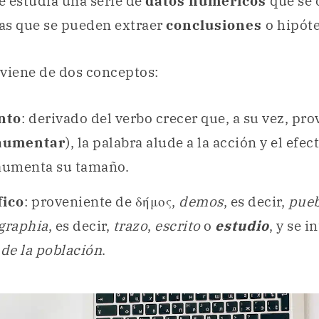
se estudia una serie de
datos numéricos
que se 
las que se pueden extraer
conclusiones
o hipóte
viene de dos conceptos:
nto
: derivado del verbo crecer que, a su vez, pro
aumentar
), la palabra alude a la acción y el efe
 aumenta su tamaño.
ico
: proveniente de δήμος,
demos
, es decir,
pue
graphia
, es decir,
trazo
,
escrito
o
estudio
, y se 
 de la población
.