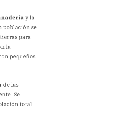
anadería
y la
la población se
tierras para
n la
 con pequeños
n
de las
nte. Se
lación total