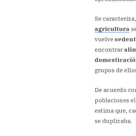
Se caracteriza
agricultura
s
vuelve
sedent
encontrar
ali
domesticaci
grupos de ello
De acuerdo con
poblaciones e
estima que, ca
se duplicaba.