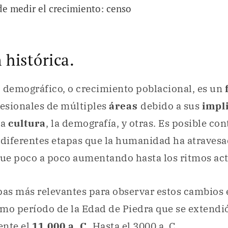
e medir el crecimiento: censo
 histórica.
 demográfico, o crecimiento poblacional, es un
fesionales de múltiples
áreas
debido a sus
impl
 la
cultura
, la demografía, y otras. Es posible co
 diferentes etapas que la humanidad ha atraves
fue poco a poco aumentando hasta los ritmos act
pas más relevantes para observar estos cambios e
timo período de la Edad de Piedra que se extendi
nte el
11.000 a. C.
Hasta el 3000 a. C.