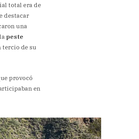
al total era de
e destacar
ocaron una
 la
peste
n tercio de su
que provocó
rticipaban en