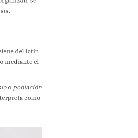
organizan, se
sis.
viene del latín
cto mediante el
blo
o
población
interpreta como