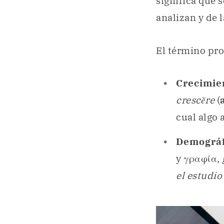
significa que 
analizan y de 
El término pro
Crecimie
crescĕre
(
cual algo
Demográf
y γραφία,
el estudio