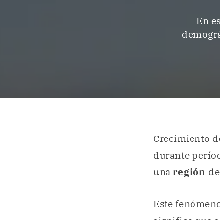
En es
demográf
Crecimiento d
durante perío
una
región
de
Este fenómeno