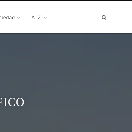
ciedad
A-Z
FICO