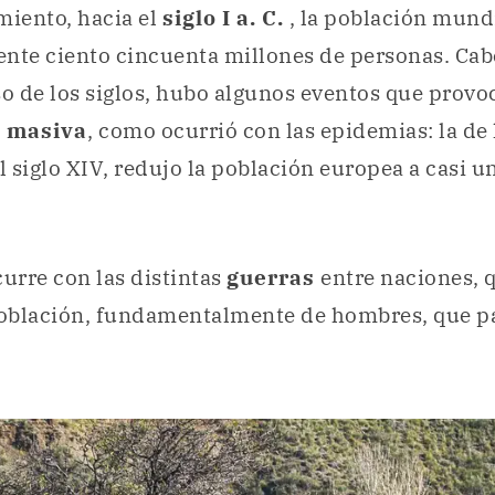
miento, hacia el
siglo I a. C.
, la población mundi
te ciento cincuenta millones de personas. Cab
so de los siglos, hubo algunos eventos que prov
 masiva
, como ocurrió con las epidemias: la de
el siglo XIV, redujo la población europea a casi u
curre con las distintas
guerras
entre naciones, 
oblación, fundamentalmente de hombres, que pa