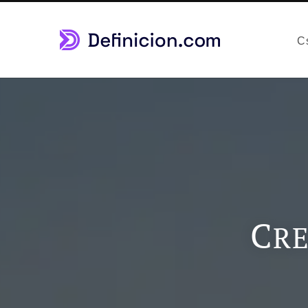
C
C
R