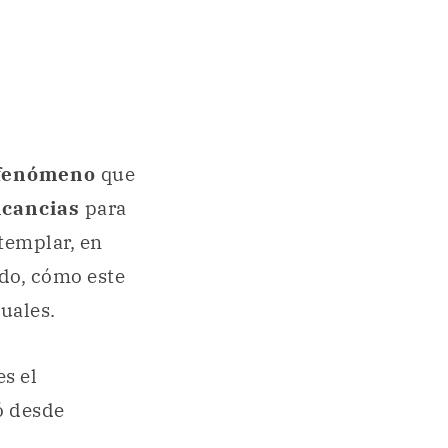
fenómeno
que
icancias
para
ntemplar, en
ado, cómo este
uales.
s el
ó desde