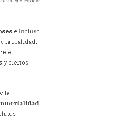
deres, que explican
oses
e incluso
e la realidad.
suele
es
y ciertos
e la
inmortalidad
.
elatos