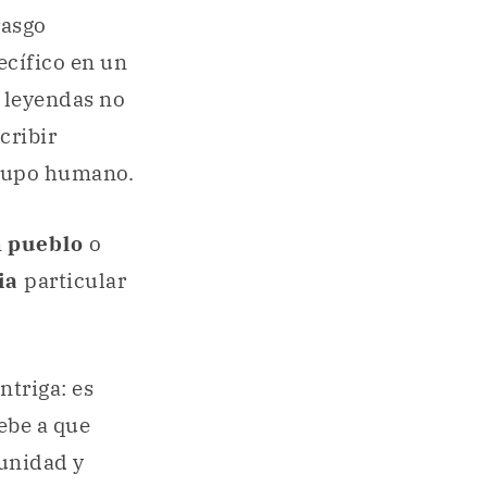
rasgo
ecífico en un
s leyendas no
cribir
grupo humano.
n
pueblo
o
sia
particular
intriga: es
debe a que
unidad y