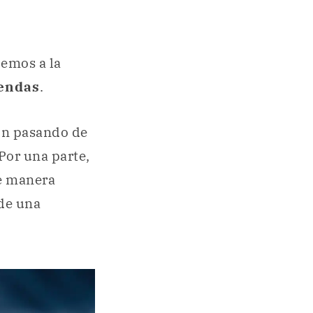
demos a la
endas
.
ron pasando de
Por una parte,
de manera
 de una