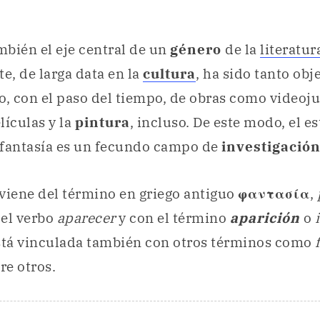
ambién el eje central de un
género
de la
literatur
ste, de larga data en la
cultura
, ha sido tanto obj
o, con el paso del tiempo, de obras como videoj
elículas y la
pintura
, incluso. De este modo, el e
 fantasía es un fecundo campo de
investigació
viene del término en griego antiguo
φαντασία
,
 el verbo
aparecer
y con el término
aparición
o
está vinculada también con otros términos como
tre otros.