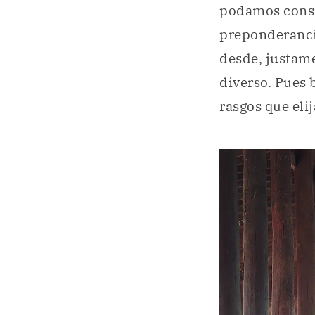
podamos consid
preponderancia
desde, justame
diverso. Pues 
rasgos que eli