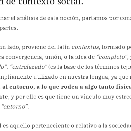
n de contexto social.
ciar el análisis de esta noción, partamos por co
partes.
 un lado, proviene del latín
contextus
, formado po
ca convergencia, unión, o la idea de
“completo”
,
do”
,
“entrelazado”
(es la base de los términos teji
mpliamente utilizado en nuestra lengua, ya que
n al
entorno
, a lo que rodea a algo tanto físi
nte
, y por ello es que tiene un vínculo muy estre
,
“entorno”
.
l
es aquello perteneciente o relativo a la
socieda