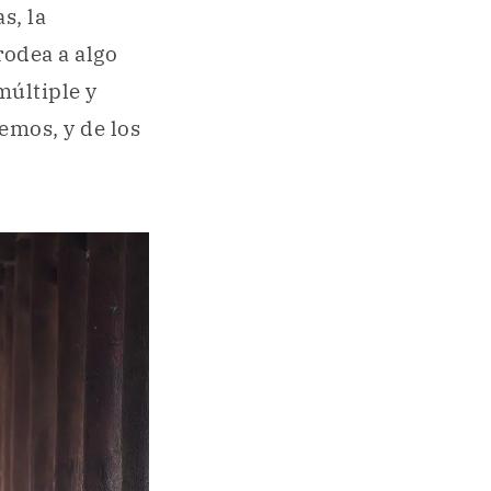
s, la
rodea a algo
múltiple y
emos, y de los