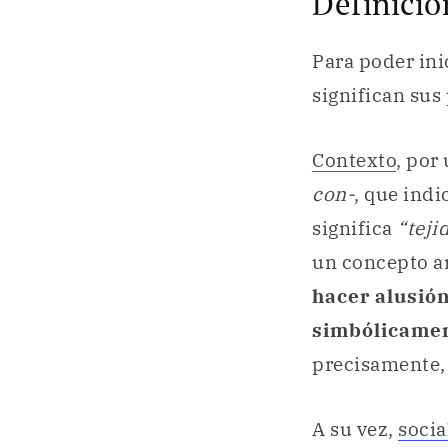
Definició
Para poder ini
significan sus 
Contexto
, por
con-
, que indi
significa
“teji
un concepto a
hacer alusió
simbólicame
precisamente
A su vez,
socia