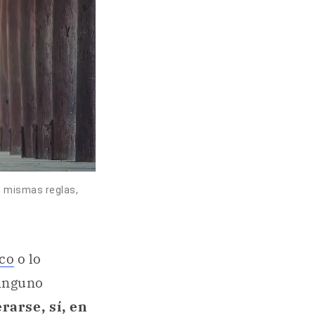
as mismas reglas,
ico
o lo
ninguno
arse, sí, en