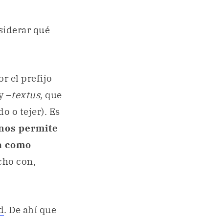
nsiderar qué
r el prefijo
 y –
textus
, que
do o tejer). Es
nos permite
ca como
cho con,
d
. De ahí que