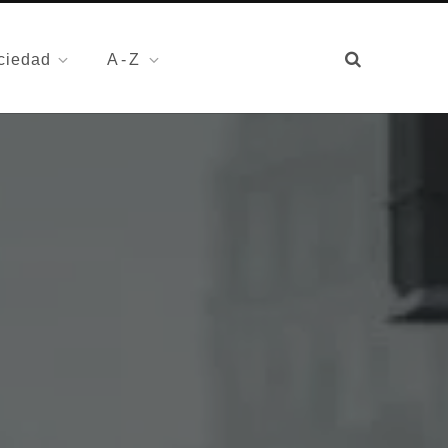
ciedad
A-Z