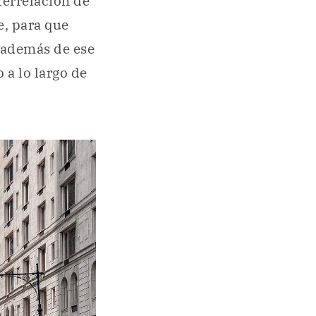
errelación de
e, para que
 además de ese
 a lo largo de