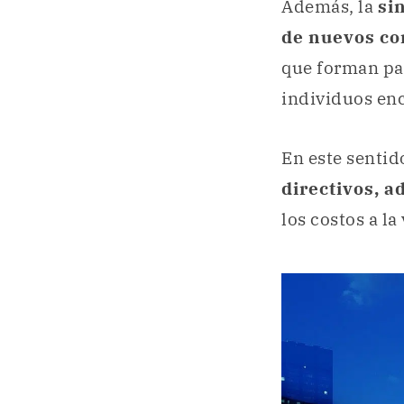
Además, la
si
de nuevos co
que forman par
individuos enc
En este sentid
directivos, a
los costos a l