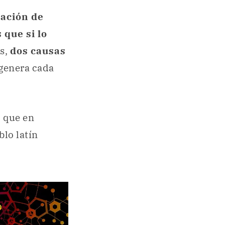
ación de
 que si lo
os,
dos causas
genera cada
, que en
blo latín