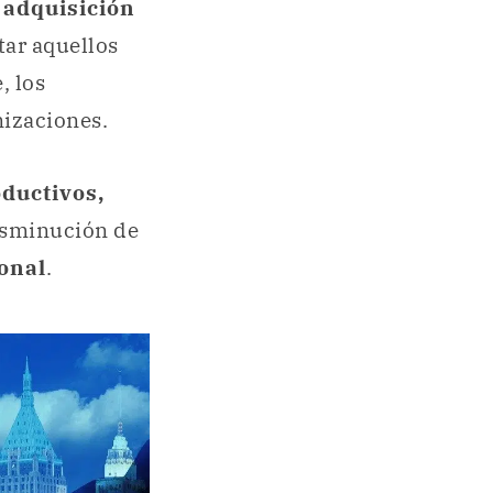
a
adquisición
tar aquellos
, los
nizaciones.
ductivos,
disminución de
onal
.