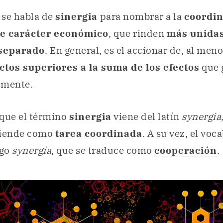
, se habla de
sinergia
para nombrar a la
coordin
de carácter económico
, que rinden
más unidas
 separado
. En general, es el accionar de, al men
ctos superiores a la suma de los efectos
que 
lmente.
 que el término
sinergia
viene del latín
synergia
tiende como
tarea coordinada
. A su vez, el voca
ego
synergía
, que se traduce como
cooperación
.