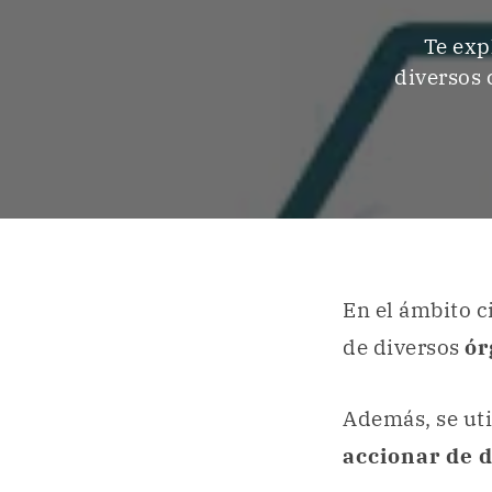
Te exp
diversos 
En el ámbito c
de diversos
ór
Además, se uti
accionar de d