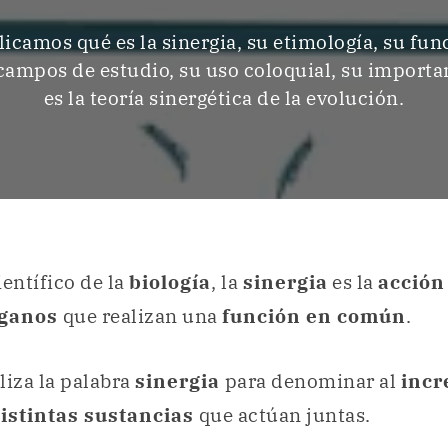
licamos qué es la sinergia, su etimología, su fun
campos de estudio, su uso coloquial, su importa
es la teoría sinergética de la evolución.
ientífico de la
biología
, la
sinergia
es la
acción
ganos
que realizan una
función en común
.
liza la palabra
sinergia
para denominar al
incr
istintas sustancias
que actúan juntas.