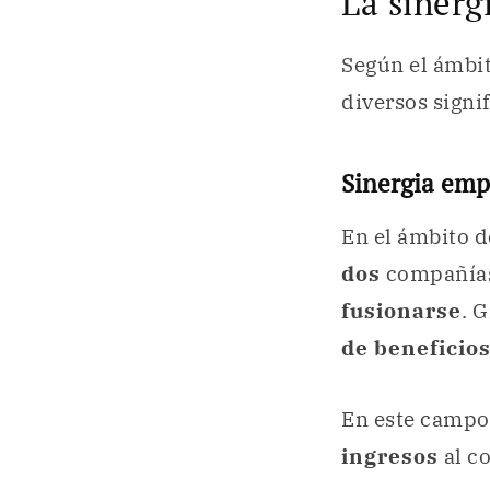
La sinerg
Según el ámbit
diversos signi
Sinergia emp
En el ámbito d
dos
compañías
fusionarse
. 
de beneficios
En este campo
ingresos
al c