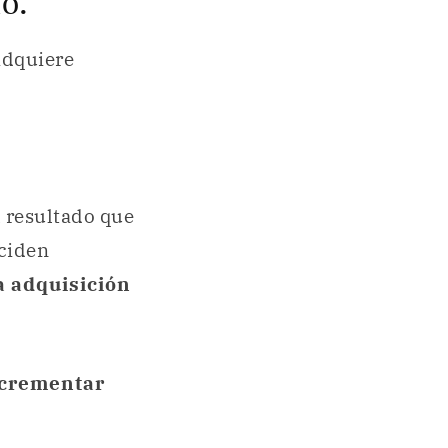
io.
adquiere
el resultado que
ciden
a adquisición
crementar