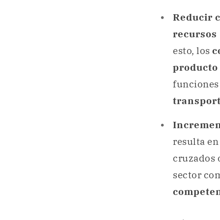
Reducir 
recursos
esto, los
c
producto
funciones 
transpor
Incremen
resulta e
cruzados 
sector co
competen