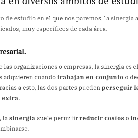
ia en diversos ámbitos de estud
o de estudio en el que nos paremos, la sinergia 
ficados, muy específicos de cada área.
resarial.
e las organizaciones o
empresas
, la sinergia es 
 adquieren cuando
trabajan en conjunto
o de
Gracias a esto, las dos partes pueden
perseguir l
 extra
.
, la
sinergia
suele permitir
reducir costos
o
in
ombinarse.