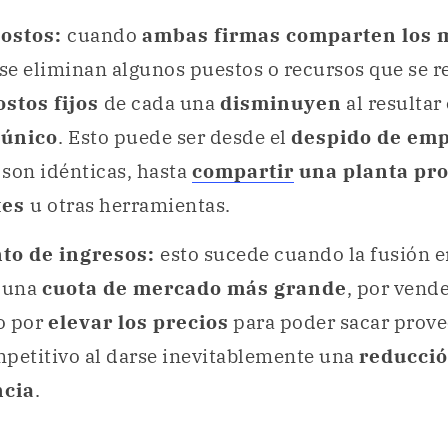
costos:
cuando
ambas firmas comparten los 
se eliminan algunos puestos o recursos que se r
ostos fijos
de cada una
disminuyen
al resultar
 único
. Esto puede ser desde el
despido de em
son idénticas, hasta
compartir
una planta pro
tes
u otras herramientas.
to de ingresos:
esto sucede cuando la fusión 
n una
cuota de mercado más grande
, por vend
o por
elevar los precios
para poder sacar prove
mpetitivo al darse inevitablemente una
reducció
cia
.