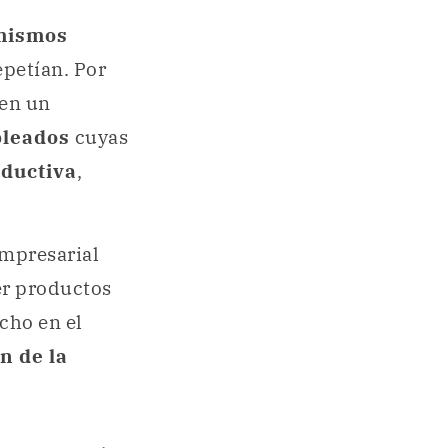
mismos
epetían. Por
 en un
pleados
cuyas
ductiva
,
empresarial
er productos
cho en el
n de la