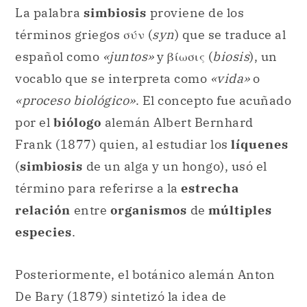
La palabra
simbiosis
proviene de los
términos griegos σύν (
syn
) que se traduce al
español como
«juntos»
y βίωσις (
biosis
), un
vocablo que se interpreta como
«vida»
o
«proceso biológico»
. El concepto fue acuñado
por el
biólogo
alemán Albert Bernhard
Frank (1877) quien, al estudiar los
líquenes
(
simbiosis
de un alga y un hongo), usó el
término para referirse a la
estrecha
relación
entre
organismos
de
múltiples
especies
.
Posteriormente, el botánico alemán Anton
De Bary (1879) sintetizó la idea de