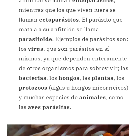
anfitrión se llaman
endoparásitos
,
mientras que los que viven fuera se
llaman
ectoparásitos
. El parásito que
mata a a su anfitrión se llama
parasitoide
. Ejemplos de parásitos son:
los
virus
, que son parásitos en sí
mismos, ya que dependen enteramente
de otros organismos para sobrevivir; las
bacterias
, los
hongos
, las
plantas
, los
protozoos
(algas u hongos micorrícicos)
y muchas especies de
animales
, como
las
aves parásitas
.