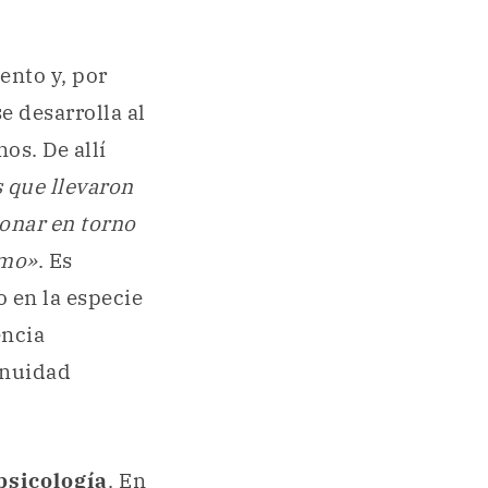
ento y, por
e desarrolla al
os. De allí
 que llevaron
ionar en torno
umo»
. Es
 en la especie
encia
tinuidad
psicología
. En