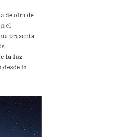
a de otra de
n el
 que presenta
os
e la luz
a desde la