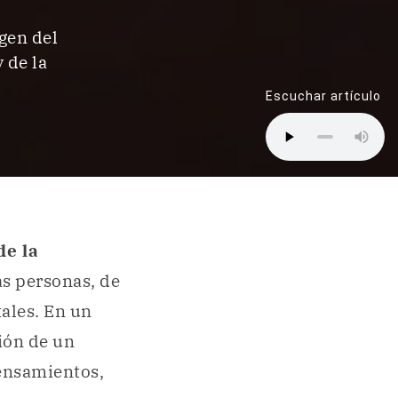
igen del
 de la
Escuchar artículo
e la
as personas, de
ales. En un
ción de un
pensamientos,