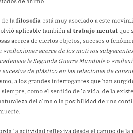
stados de ánimo.
 de la
filosofía
está muy asociado a este movimi
volvió aplicable también al
trabajo mental
que s
sas acerca de ciertos objetos, sucesos o fenómen
de
«reflexionar acerca de los motivos subyacentes
ncadenase la Segunda Guerra Mundial»
o
«reflex
ón excesiva de plástico en las relaciones de cons
smo, a los grandes interrogantes que han surgido
iempre, como el sentido de la vida, de la exist
 naturaleza del alma o la posibilidad de una con
 muerte.
rda la actividad reflexiva desde el campo de la