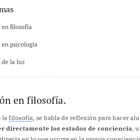
emas
 en filosofía
n en psicología
 de la luz
ón en filosofía.
 la
filosofía
, se habla de reflexión para hacer al
r directamente los estados de conciencia
, 
directa en lo que ocurre en la propia conscienci