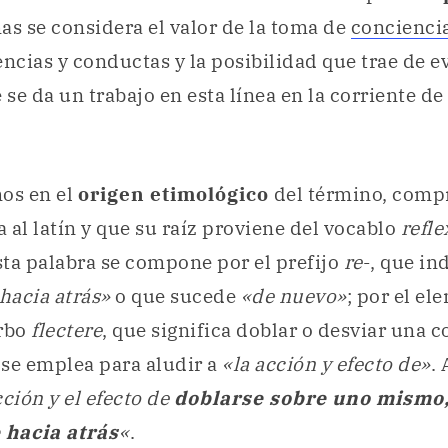
as se considera el valor de la toma de
concienci
ncias y conductas y la posibilidad que trae de ev
se da un trabajo en esta línea en la corriente de 
os en el
origen etimológico
del término, com
 al latín y que su raíz proviene del vocablo
refle
Esta palabra se compone por el prefijo
re
-, que in
hacia atrás»
o que sucede
«de nuevo»
; por el e
erbo
flectere
, que significa doblar o desviar una co
 se emplea para aludir a
«la acción y efecto de»
. 
cción y el efecto de
doblarse sobre uno mismo
 hacia atrás
«
.