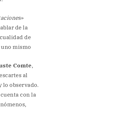
acione
s»
ablar de la
 cualidad de
de uno mismo
uste Comte
,
escartes al
y lo observado.
 cuenta con la
fenómenos,