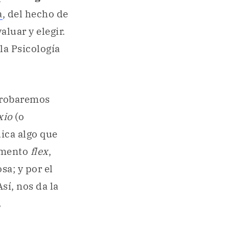
a
, del hecho de
aluar y elegir.
la Psicología
probaremos
xio
(o
dica algo que
lemento
flex
,
sa; y por el
Así, nos da la
,