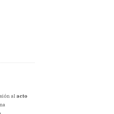
usión al
acto
una
a.