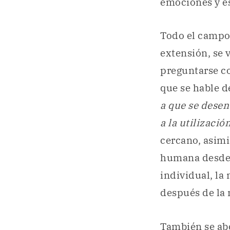
emociones y e
Todo el campo
extensión, se 
preguntarse co
que se hable 
a que se dese
a la utilizaci
cercano, asimi
humana desde s
individual, la
después de la
También se abo