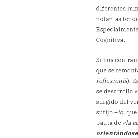
diferentes ram
notar las tende
Especialmente 
Cognitiva.
Si nos centram
que se remonta
reflexionis
). 
se desarrolla
«
surgido del v
sufijo –
io
, que
pauta de
«la a
orientándose