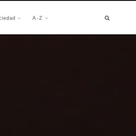
ciedad
A-Z