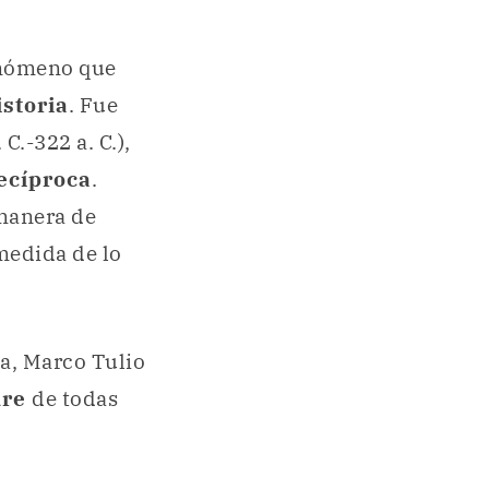
fenómeno que
istoria
. Fue
 C.-322 a. C.),
ecíproca
.
 manera de
 medida de lo
a, Marco Tulio
dre
de todas