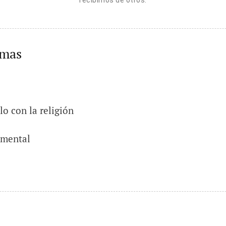
recibimos de otros.
emas
lo con la religión
 mental