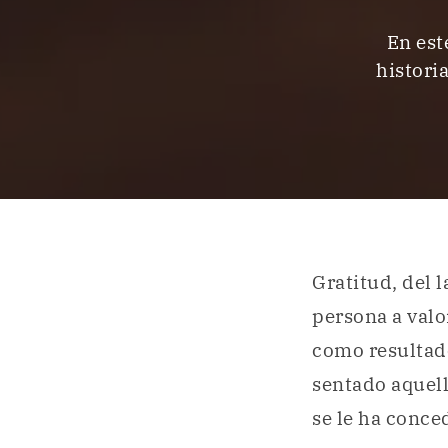
En est
historia
Gratitud, del l
persona a valo
como resultado
sentado aquell
se le ha conce