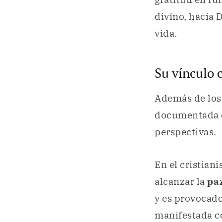
divino, hacia 
vida.
Su vínculo c
Además de lo
documentada en
perspectivas.
En el cristiani
alcanzar la
pa
y es provocado
manifestada co