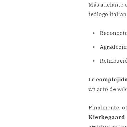
Más adelante e
teólogo italian
Reconoci
Agradeci
Retribuci
La
complejid
un acto de val
Finalmente, ot
Kierkegaard
gratitud en fu