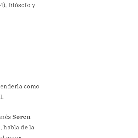
), filósofo y
renderla como
l.
danés
Søren
, habla de la
del amor