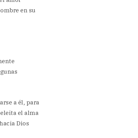
 hombre en su
amente
lgunas
rse a él, para
deleita el alma
hacia Dios