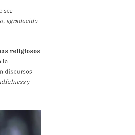
de ser
to
,
agradecido
as religiosos
 la
en discursos
dfulness
y