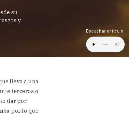
esde su
 rasgos y
Escuchar artículo
que lleva a una
ante terceros o
no dar por
ento
por lo que