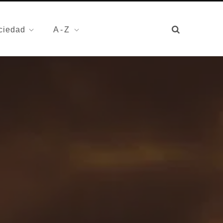
ciedad
A-Z