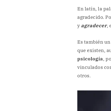
En latín, la pa
agradecido. Po
y
agradecer
, 
Es también un
que existen, a
psicología
, p
vinculados co
otros.