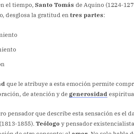
n el tiempo,
Santo Tomás
de Aquino (1224-1274
o, desglosa la gratitud en
tres partes
:
miento
miento
ón
ad
que le atribuye a esta emoción permite comp
oración, de atención y de
generosidad
espiritua
ro pensador que describe esta sensación es el 
(1813-1855).
Teólogo
y pensador existencialista
nción de otro concepto: el
amor
. No solo habla 