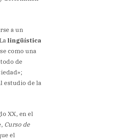
rse a un
 La
lingüística
irse como una
étodo de
ciedad»;
 estudio de la
lo XX, en el
e,
Curso de
que el