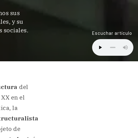
mos sus
les, y su
s sociales.
Escuchar artículo
uctura
del
 XX en el
ica, la
ructuralista
bjeto de