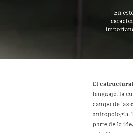
En est
caracter
importanci
El
estructur
lenguaje, la cu
campo de las
antropología, l
parte de la id