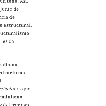
e un
todo
. Así,
njunto de
ncia de
s estructural
.
ructuralismo
 les da
ralismo
,
structuras
l
relaciones
que
rminismo
y determinan