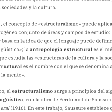
s sociedades y la cultura.
 el concepto de «estructuralismo» puede aplica
rogéneo conjunto de áreas y campos de estudio:
 basa en la idea de que el lenguaje puede defin
ngüística»; la
antropología estructural
es el m
que estudia las «estructuras de la cultura y la so
tructural
es el nombre con el que se denomina al
 la mente».
co, el
estructuralismo
surge a principios del sig
ingüística
, con la obra de Ferdinand de Saussur
neral
(1916). En este trabajo, Saussure establece 