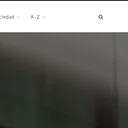
ciedad
A-Z