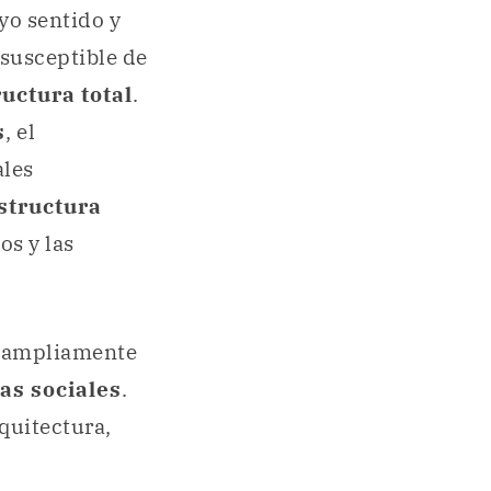
yo sentido y
s susceptible de
uctura total
.
s
, el
ales
structura
os y las
o ampliamente
as sociales
.
quitectura,