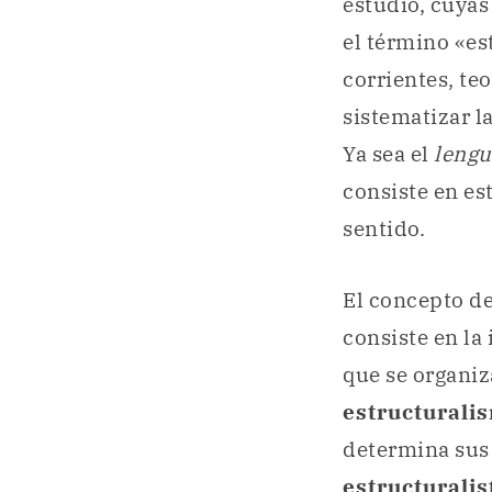
estudio, cuya
el término «es
corrientes, te
sistematizar l
Ya sea el
lengu
consiste en e
sentido.
El concepto d
consiste en la 
que se organi
estructurali
determina sus 
estructuralis