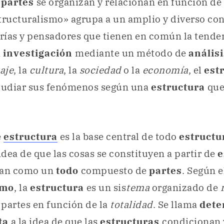
s
partes
se organizan y relacionan en función d
tructuralismo» agrupa a un amplio y diverso co
orías y pensadores que tienen en común la tende
a
investigación
mediante un método de
análisi
aje
, la
cultura
, la
sociedad
o la
economía
, el
est
studiar sus fenómenos según una
estructura
que
e
estructura
es la base central de todo
estructu
idea de que las cosas se constituyen a partir de
e
zan como un
todo
compuesto de
partes
. Según e
smo
, la
estructura
es un sis
tema
organizado de
partes en función de la
totalidad
. Se llama
dete
ta
a la idea de que las
estructuras
condicionan 