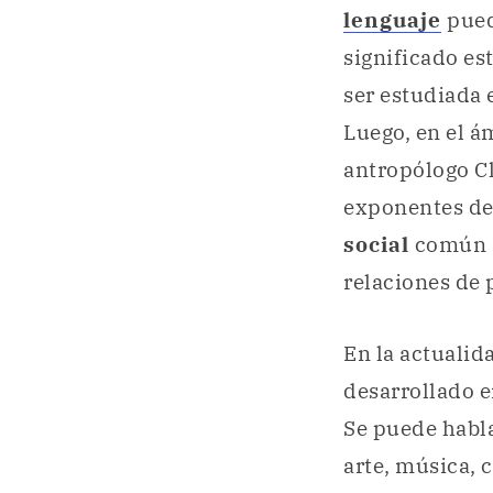
lenguaje
pued
significado e
ser estudiada 
Luego, en el á
antropólogo Cl
exponentes d
social
común a 
relaciones de 
En la actualid
desarrollado e
Se puede habl
arte, música, c