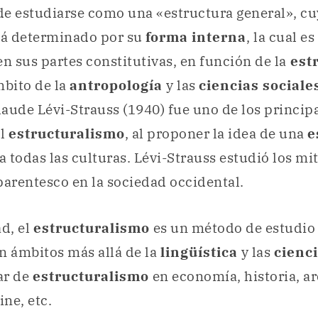
e estudiarse como una «estructura general», cu
stá determinado por su
forma interna
, la cual e
en sus partes constitutivas, en función de la
estr
mbito de la
antropología
y las
ciencias sociale
aude Lévi-Strauss (1940) fue uno de los princip
el
estructuralismo
, al proponer la idea de una
e
todas las culturas. Lévi-Strauss estudió los mit
parentesco en la sociedad occidental.
ad, el
estructuralismo
es un método de estudi
n ámbitos más allá de la
lingüística
y las
cienci
ar de
estructuralismo
en economía, historia, ar
ine, etc.