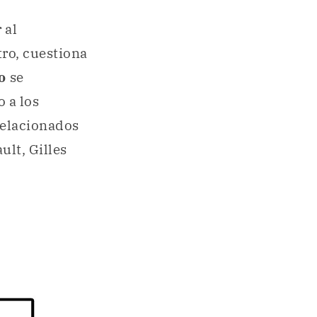
 al
tro, cuestiona
mo
se
 a los
relacionados
ult, Gilles