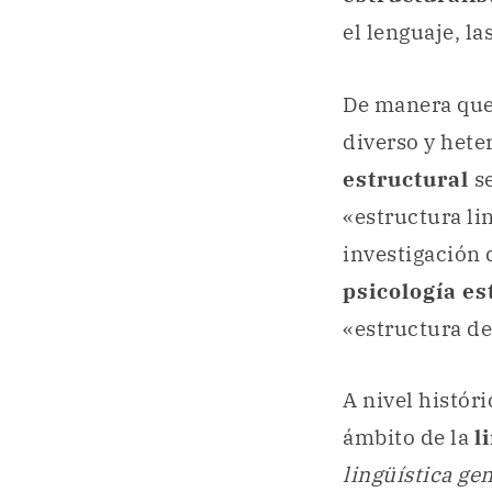
el lenguaje, la
De manera que,
diverso y hete
estructural
se
«estructura li
investigación 
psicología es
«estructura de
A nivel históri
ámbito de la
l
lingüística ge