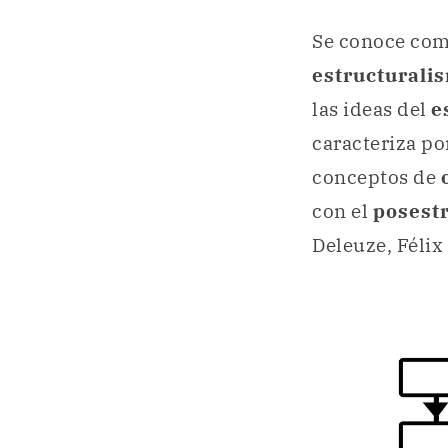
Se conoce co
estructurali
las ideas del
e
caracteriza po
conceptos de
con el
posest
Deleuze, Félix