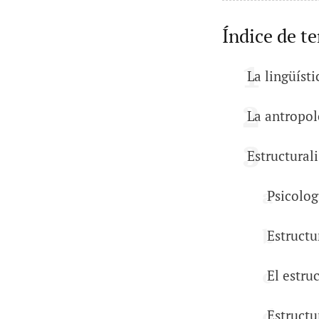
Índice de t
La lingüísti
La antropol
Estructural
Psicolog
Estructu
El estru
Estructu