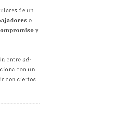
culares de un
bajadores
o
compromiso
y
ión entre
ad-
laciona con un
ir con ciertos