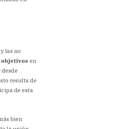
s
y las no
n
objetivos
en
r desde
Esto resulta de
icipa de esta
 más bien
e la unión