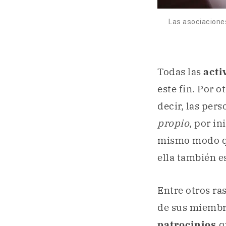
Las asociacione
Todas las
acti
este fin. Por o
decir, las per
propio
, por in
mismo modo qu
ella también e
Entre otros ra
de sus miemb
patrocinios
q