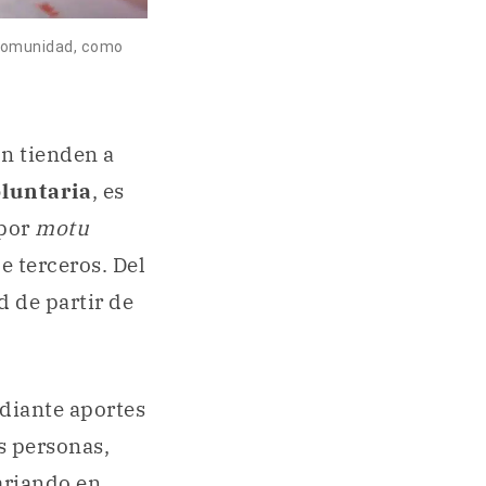
 comunidad, como
ón tienden a
luntaria
, es
 por
motu
de terceros. Del
ad de partir de
diante aportes
as personas,
ariando en