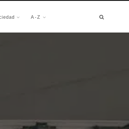
ciedad
A-Z