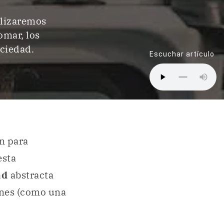
alizaremos
omar, los
ociedad.
Escuchar artículo
n para
esta
ad
abstracta
ones (como una