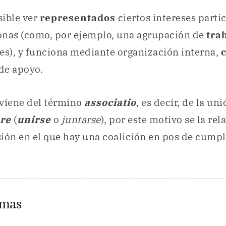
sible ver
representados
ciertos intereses parti
nas (como, por ejemplo, una agrupación de
tra
es), y funciona mediante organización interna,
de apoyo.
oviene del término
associatio
, es decir, de la un
are
(
unirse
o
juntarse
), por este motivo se la re
ión en el que hay una coalición en pos de cumpl
emas