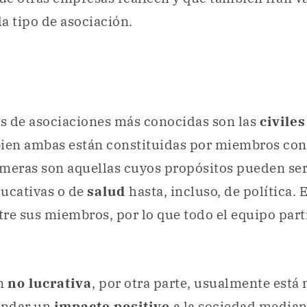
a tipo de asociación.
os de asociaciones más conocidas son las
civile
 bien ambas están constituidas por miembros co
imeras son aquellas cuyos propósitos pueden se
ducativas o de
salud
hasta, incluso, de política. 
re sus miembros, por lo que todo el equipo part
n
no lucrativa
, por otra parte, usualmente está
rindar un
impacto positivo
a la
sociedad
mediant