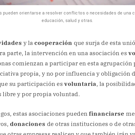
s pueden orientarse a resolver conflictos o necesidades de una
educación, salud y otras.
vidades
y la
cooperación
que surja de esta uni
tra parte, la intervención en una asociación es
vo
sonas comienzan a participar en esta agrupación
iciativa propia, y no por influencia y obligación 
e su participación es
voluntaria
, la posibilid
s libre y por propia voluntad.
sgos, estas asociaciones pueden
financiarse
me
ros,
donaciones
de otras instituciones o de otr
ue otras empresas realicen y que también irán v