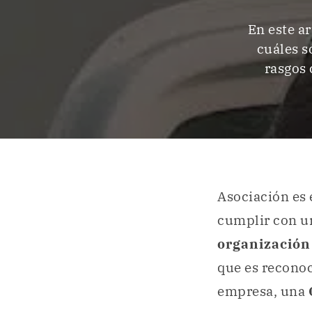
En este a
cuáles s
rasgos 
Asociación es
cumplir con un
organizació
que es reconoc
empresa, una