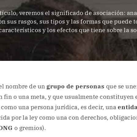
rtículo, veremos el significado de asociación: an
on sus rasgos, sus tipos y las formas que puede t
característicos y los efectos que tiene sobre la s
 el nombre de un
grupo de personas
que se une
 fin o una meta, y que usualmente constituyen 
n
como una persona jurídica, es decir, una
entid
ida por la ley como una con derechos, obligaci
ONG
o gremios).