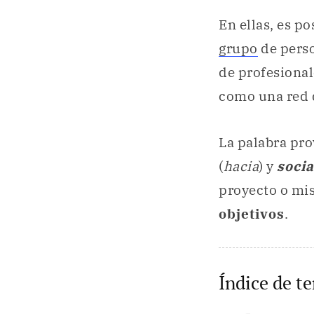
En ellas, es po
grupo
de perso
de profesional
como una red 
La palabra pr
(
hacia
) y
soci
proyecto o mis
objetivos
.
Índice de t