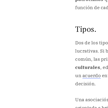
función de cad
Tipos.
Dos de los tip
lucrativas. Si
común, las pr
culturales
, e
un
acuerdo
ent
decisión.
Una asociació
orientada a b