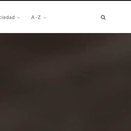
ciedad
A-Z