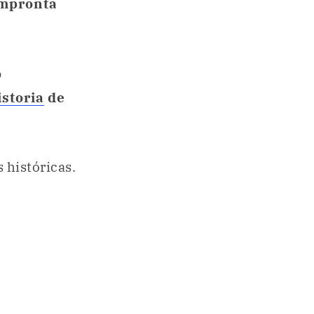
impronta
o
istoria
de
 históricas.