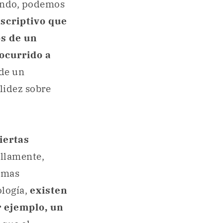
zando, podemos
escriptivo que
os de un
 ocurrido a
 de un
lidez sobre
iertas
illamente,
temas
ología,
existen
r ejemplo, un