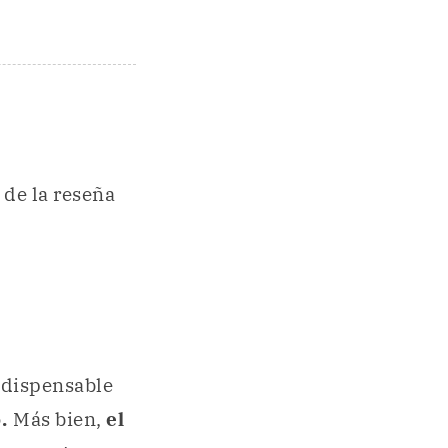
 de la reseña
ndispensable
o.
Más bien,
el