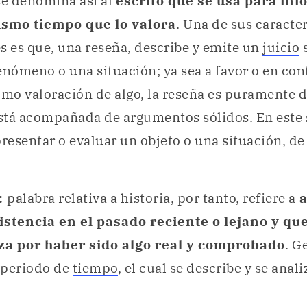
se denomina así al
escrito que se usa para inf
ismo tiempo que lo valora
. Una de sus caracter
s es que, una reseña, describe y emite un
juicio
s
enómeno o una situación; ya sea a favor o en cont
o valoración de algo, la reseña es puramente d
stá acompañada de argumentos sólidos. En este 
resentar o evaluar un objeto o una situación, d
:
palabra relativa a historia, por tanto, refiere a
a
istencia en el pasado reciente o lejano y qu
za por haber sido algo real y comprobado
. G
 periodo de
tiempo
, el cual se describe y se anali