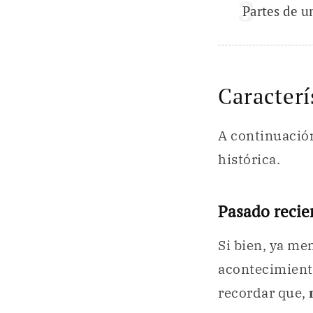
Partes de u
Caracterís
A continuación
histórica.
Pasado recie
Si bien, ya me
acontecimiento
recordar que,