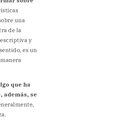
ormar sobre
ísticas
obre una
ra de la
escriptiva y
sentido, es un
e manera
lgo que ha
e, además, se
eneralmente,
za.