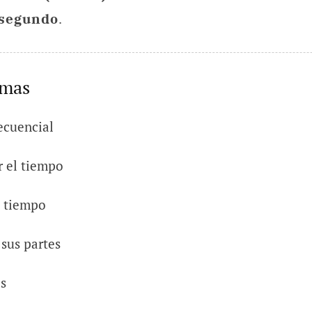
 segundo
.
emas
ecuencial
 el tiempo
e tiempo
 sus partes
s