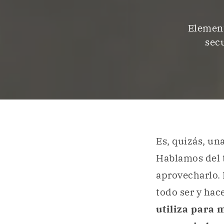
Element
secu
Es, quizás, un
Hablamos del 
aprovecharlo. 
todo ser y hac
utiliza para 