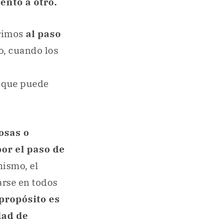
ento a otro.
erimos
al paso
o, cuando los
r, que puede
osas o
or el paso de
ismo, el
rse en todos
propósito es
dad de