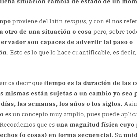
 dicha situación cambia de estado de un mom
mpo
proviene del latín
tempus
, y con él nos ref
a otro de una situación o cosa
pero, sobre tod
ervador son capaces de advertir tal paso o
ión
. Esto es lo que lo hace cuantificable, es deci
emos decir que
tiempo es la duración de las c
s mismas están sujetas a un cambio ya sea p
 días, las semanas, los años o los siglos.
Asim
po
es un concepto muy amplio, pues puede aplica
. Recordemos que es
una magnitud física cuyo 
echos (o cosas) en forma secuencial
. Su
uni