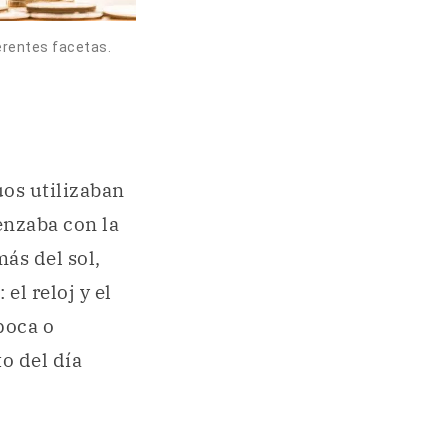
erentes facetas.
uos utilizaban
enzaba con la
más del sol,
l reloj y el
poca o
o del día