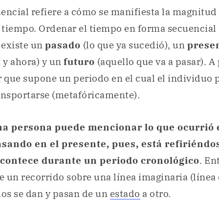
encial refiere a cómo se manifiesta la magnitud 
iempo. Ordenar el tiempo en forma secuencial
 existe un
pasado
(lo que ya sucedió), un
prese
í y ahora) y un
futuro
(aquello que va a pasar). A 
 que supone un periodo en el cual el individuo
ansportarse (metafóricamente).
na persona puede mencionar lo que ocurrió e
asando en el presente, pues, está refiriéndo
acontece durante un periodo cronológico
. En
 un recorrido sobre una línea imaginaria (línea
hos se dan y pasan de un
estado
a otro.