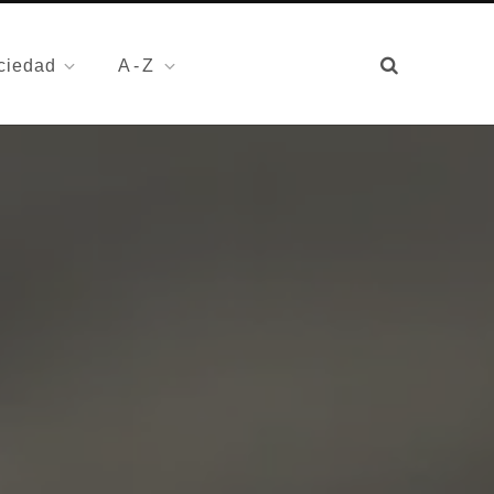
ciedad
A-Z