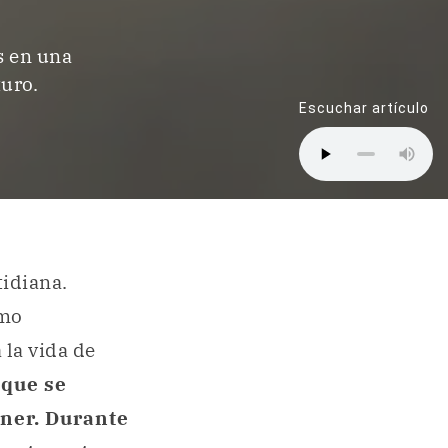
s en una
turo.
Escuchar artículo
tidiana.
ómo
 la vida de
 que se
ener. Durante