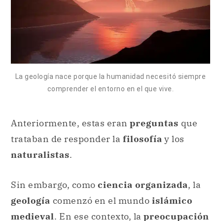
La geología nace porque la humanidad necesitó siempre
comprender el entorno en el que vive.
Anteriormente, estas eran
preguntas
que
trataban de responder la
filosofía
y los
naturalistas
.
Sin embargo, como
ciencia organizada
, la
geología
comenzó en el mundo
islámico
medieval
. En ese contexto, la
preocupación
era la
formulación de teorías
destinadas a
analizar cómo se formaban las montañas, los
sismos y otros
fenómenos
que hoy por hoy
estudia la
geología
propiamente dicha.