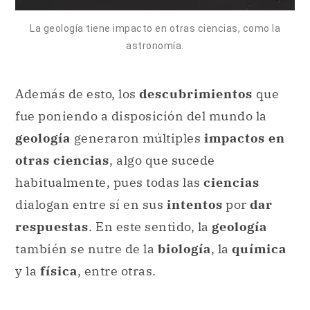
Además de esto, los
descubrimientos
que
fue poniendo a disposición del mundo la
geología
generaron múltiples
impactos en
otras ciencias
, algo que sucede
habitualmente, pues todas las
ciencias
dialogan entre sí en sus
intentos
por
dar
respuestas
. En este sentido, la
geología
también se nutre de la
biología
, la
química
y la
física
, entre otras.
Importancia de la geología.
En un contexto en el que
la humanidad se
está enfrentando a desafíos sin