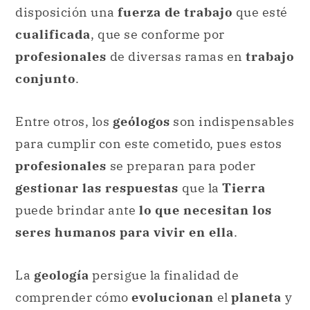
Entre otros, los
geólogos
son indispensables
para cumplir con este cometido, pues estos
profesionales
se preparan para poder
gestionar las respuestas
que la
Tierra
puede brindar ante
lo que necesitan los
seres humanos para vivir en ella
.
La
geología
persigue la finalidad de
comprender cómo
evolucionan
el
planeta
y
sus
habitantes
, desde la
prehistoria
hasta
el
presente
. Analizando cómo se conformó
la
Tierra
que hoy conocemos es que se
pueden
evaluar las consecuencias
de las