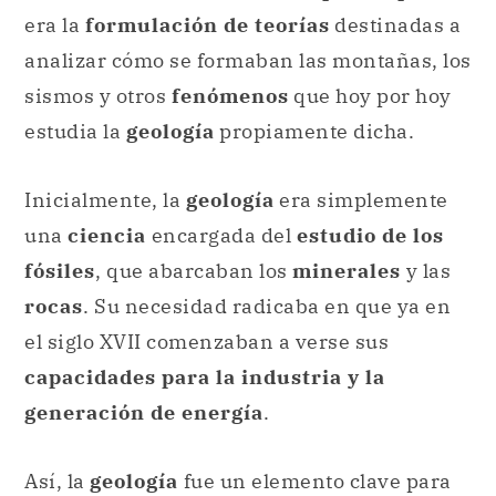
Inicialmente, la
geología
era simplemente
una
ciencia
encargada del
estudio de los
fósiles
, que abarcaban los
minerales
y las
rocas
. Su necesidad radicaba en que ya en
el siglo XVII comenzaban a verse sus
capacidades para la industria y la
generación de energía
.
Así, la
geología
fue un elemento clave para
lograr estimar cuál es la
edad
que, se
calcula, tiene el
planeta
. Esto supuso un
golpe duro a la
religiosidad
, pues se
demostró que los años superaban en