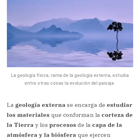
La geología física, rama de la geología externa, estudia
entre otras cosas la evolución del paisaje.
La
geología externa
se encarga de
estudiar
los materiales
que conforman la
corteza de
la Tierra
y los
procesos
de la
capa de la
atmósfera y la biósfera
que ejercen
influencia
sobre ella. Por su parte, la
geología interna
se ocupa de
analizar
los
procesos
desarrollados
debajo de la
corteza de la Tierra
y las
causas
que los