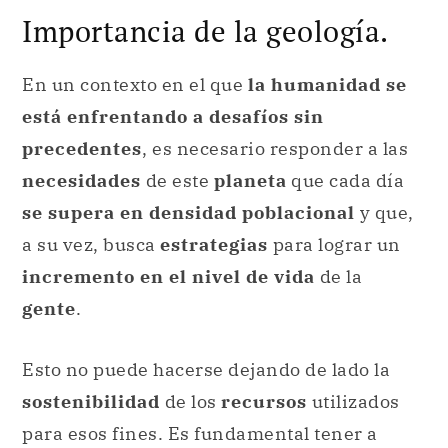
precedentes
, es necesario responder a las
necesidades
de este
planeta
que cada día
se supera en densidad poblacional
y que,
a su vez, busca
estrategias
para lograr un
incremento en el nivel de vida
de la
gente
.
Esto no puede hacerse dejando de lado la
sostenibilidad
de los
recursos
utilizados
para esos fines. Es fundamental tener a
disposición una
fuerza de trabajo
que esté
cualificada
, que se conforme por
profesionales
de diversas ramas en
trabajo
conjunto
.