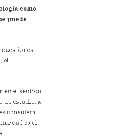
tología como
ue puede
r cuestiones
, el
, en el sentido
o de estudio
,
a
s considera
nar qué es el
e.