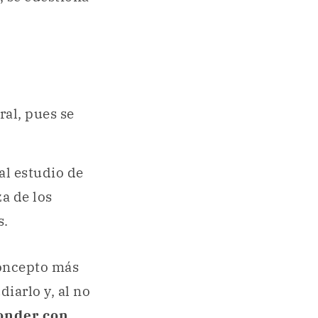
ral, pues se
al estudio de
za de los
s.
concepto más
iarlo y, al no
onder con