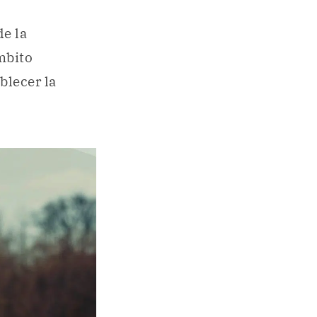
de la
mbito
blecer la