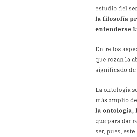
estudio del se
la filosofía p
entenderse la
Entre los aspe
que rozan la
a
significado de 
La ontología s
más amplio de
la ontología, 
que para dar r
ser, pues, este