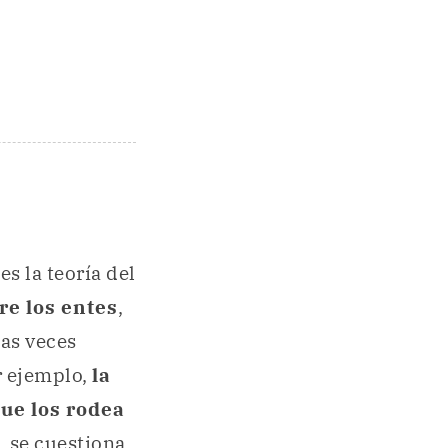
s la teoría del
re los entes
,
as veces
r ejemplo,
la
que los rodea
, se cuestiona