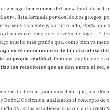
ología significa
«teoría del ser»,
también se la
el ser
«. Está formada por dos léxicos griegos, po
iere a ser vivo o ente y, por otro lado,
-logía,
que h
io, discurso o saber, pues deviene de logos. Este
algo mucho más grande que, como bien ya menc
aja en el conocimiento de la naturaleza del 
de su propia realidad
. Por más amplio que par
liza las relaciones que se dan entre el ser, 
rencias históricas, podemos decir que, los filós
y Rudolf Goclenius, analizaron el concepto de o
l siglo XV. Estos estudiosos basaron sus investig