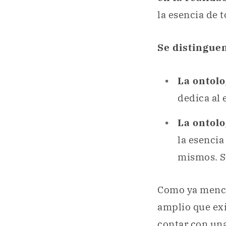
la esencia de t
Se distinguen
La ontolo
dedica al 
La ontolo
la esencia
mismos. S
Como ya mencio
amplio que exi
contar con una