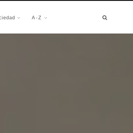
ciedad
A-Z