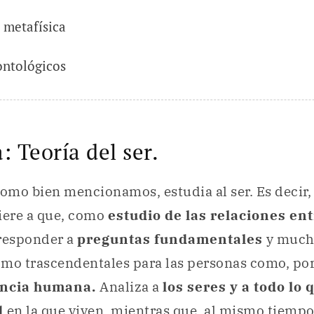
 metafísica
ontológicos
: Teoría del ser.
como bien mencionamos, estudia al ser. Es decir, e
fiere a que, como
estudio de las relaciones ent
 responder a
preguntas fundamentales
y much
omo trascendentales para las personas como, po
encia humana.
Analiza a
los seres y a todo lo 
d
en la que viven, mientras que, al mismo tiempo