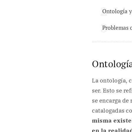
Ontología y
Problemas 
Ontología
La ontología, 
ser. Esto se re
se encarga de
catalogadas c
misma exist
en la realida