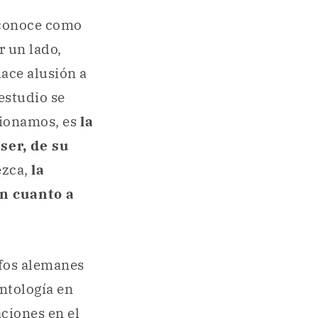
 conoce como
r un lado,
ace alusión a
 estudio se
ionamos, es
la
ser, de su
ezca,
la
en cuanto a
ofos alemanes
ntología en
aciones en el