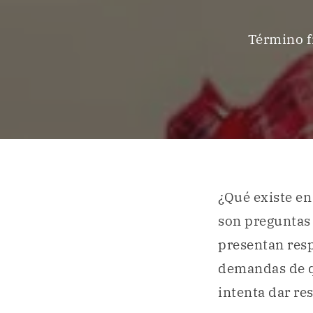
Término fi
¿Qué existe en
son preguntas 
presentan resp
demandas de qu
intenta dar re