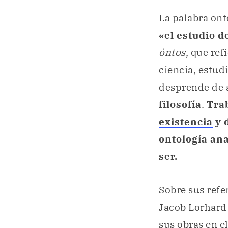
La palabra ont
«el estudio d
óntos
, que ref
ciencia, estud
desprende de 
filosofía
.
Trab
existencia
y 
ontología ana
ser.
Sobre sus refe
Jacob Lorhard 
sus obras en e