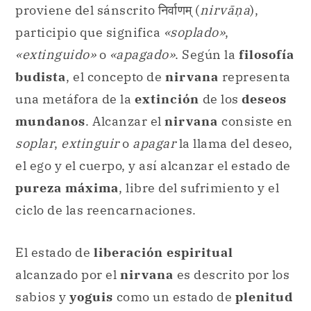
proviene del sánscrito निर्वाणम् (
nirvāṇa
),
participio que significa
«soplado»
,
«extinguido»
o
«apagado»
. Según la
filosofía
budista
, el concepto de
nirvana
representa
una metáfora de la
extinción
de los
deseos
mundanos
. Alcanzar el
nirvana
consiste en
soplar
,
extinguir
o
apagar
la llama del deseo,
el ego y el cuerpo, y así alcanzar el estado de
pureza máxima
, libre del sufrimiento y el
ciclo de las reencarnaciones.
El estado de
liberación espiritual
alcanzado por el
nirvana
es descrito por los
sabios y
yoguis
como un estado de
plenitud