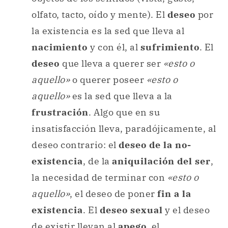
olfato, tacto, oído y mente). El
deseo
por
la existencia es la sed que lleva al
nacimiento
y con él, al
sufrimiento
. El
deseo
que lleva a querer ser
«esto o
aquello»
o querer poseer
«esto o
aquello»
es la sed que lleva a la
frustración
. Algo que en su
insatisfacción lleva, paradójicamente, al
deseo contrario: el
deseo de la no-
existencia
, de la
aniquilación del ser
,
la necesidad de terminar con
«esto o
aquello»
, el deseo de poner
fin a la
existencia
. El
deseo sexual
y el deseo
de existir llevan al
apego
, el