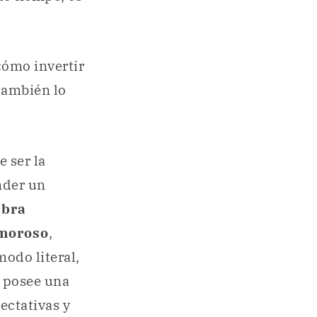
cómo invertir
 también lo
 ser la
nder un
abra
amoroso
,
modo literal,
e posee una
ectativas y