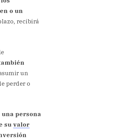
 los
ien o un
lazo, recibirá
de
 también
 asumir un
 de perder o
e una persona
te su
valor
nversión