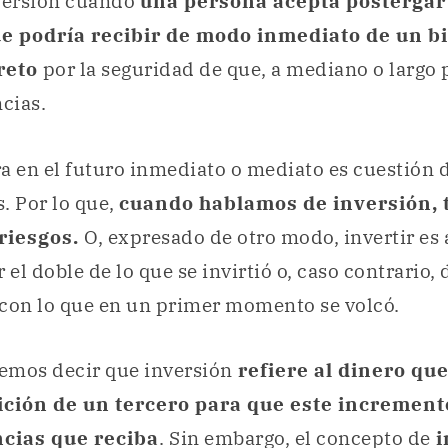
nversión cuando
una persona acepta postergar
e podría recibir de modo inmediato de un b
reto
por la seguridad de que, a mediano o largo p
cias.
a en el futuro inmediato o mediato es cuestión 
. Por lo que,
cuando hablamos de inversión,
riesgos.
O, expresado de otro modo, invertir es
 el doble de lo que se invirtió o, caso contrario,
 con lo que en un primer momento se volcó.
emos decir que inversión
refiere al dinero qu
ición de un tercero para que este incremen
ncias que reciba
. Sin embargo, el concepto de
i