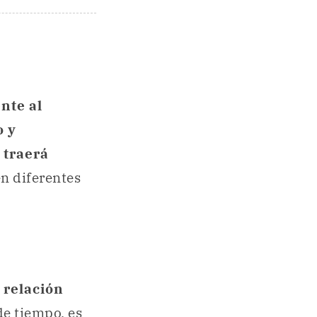
nte al
o y
 traerá
n diferentes
 relación
 de tiempo, es