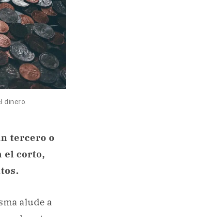
l dinero.
un tercero o
 el corto,
tos.
isma alude a