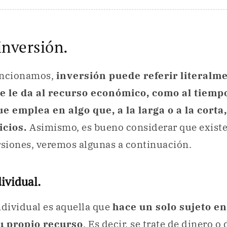
inversión.
ncionamos,
inversión puede referir literalme
e le da al recurso económico, como al tiemp
e emplea en algo que, a la larga o a la corta,
icios.
Asimismo, es bueno considerar que existe
rsiones, veremos algunas a continuación.
ividual.
ndividual es aquella que
hace un solo sujeto en
u propio recurso
. Es decir, se trate de dinero o