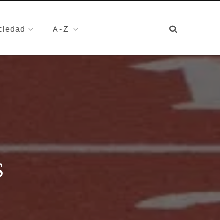
ciedad
A-Z
S