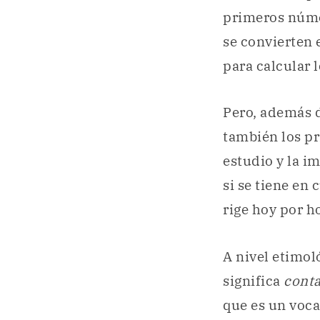
primeros núme
se convierten 
para calcular 
Pero, además d
también los pr
estudio y la i
si se tiene en
rige hoy por h
A nivel etimol
significa
conta
que es un voc