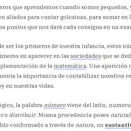
ros que aprendemos cuando somos pequeños, y
en aliados para contar golosinas, para sumar en l
los puntos que nos dará cada consigna en un ex
e ser los primeros de nuestra infancia, estos n
imeros en aparecer en las
sociedades
que se ded
mplementación de la
matemática
. Una aparición 
 cuenta la importancia de contabilizar nuestros 
oy en nuestras vidas.
ógico, la palabra
número
viene del latín,
numeru
r
o
distribuir
. Misma procedencia posee
natural
ablo conformado a través de
natura
, un
sustanti