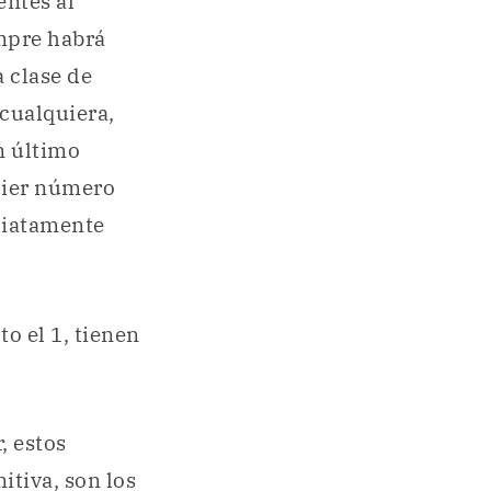
ntes al
empre habrá
 clase de
cualquiera,
n último
uier número
diatamente
o el 1, tienen
, estos
tiva, son los