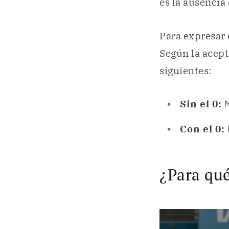
es la ausencia
Para expresar e
Según la acept
siguientes:
Sin el 0:
ℕ
Con el 0:
¿Para qué