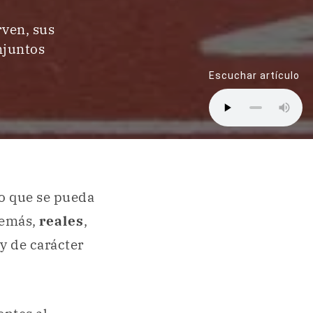
rven, sus
njuntos
Escuchar artículo
o que se pueda
demás,
reales
,
y de carácter