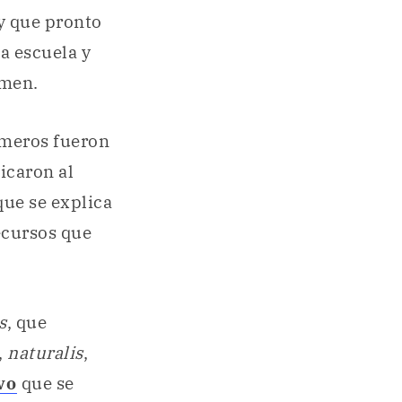
 que pronto
a escuela y
amen.
úmeros fueron
icaron al
que se explica
recursos que
s
, que
,
naturalis
,
vo
que se