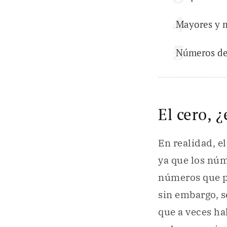
Mayores y 
Números de
El cero, 
En realidad, e
ya que los nú
números que po
sin embargo, s
que a veces ha