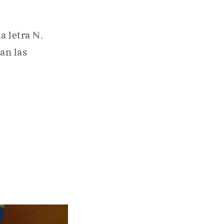
a letra ℕ.
an las
.