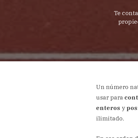
Te conta
propie
Un número nat
usar para
con
enteros
y
pos
ilimitado.