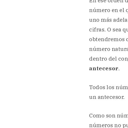
En ese orden 
número en el 
uno más adelan
cifras. O sea 
obtendremos c
número natura
dentro del co
antecesor
.
Todos los núme
un antecesor.
Como son núme
números no pue