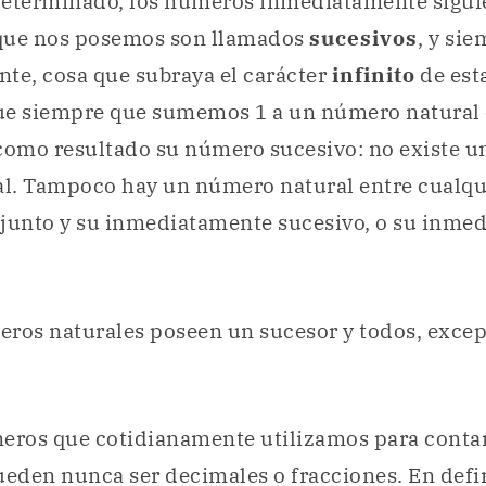
determinado, los números inmediatamente siguie
que nos posemos son llamados
sucesivos
, y si
te, cosa que subraya el carácter
infinito
de esta
que siempre que sumemos 1 a un número natural 
omo resultado su número sucesivo: no existe u
l. Tampoco hay un número natural entre cualq
njunto y su inmediatamente sucesivo, o su inme
ros naturales poseen un sucesor y todos, except
ros que cotidianamente utilizamos para contar
den nunca ser decimales o fracciones. En defini