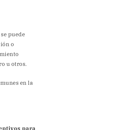
 se puede
ción o
amiento
ro u otros.
omunes en la
eptivos para