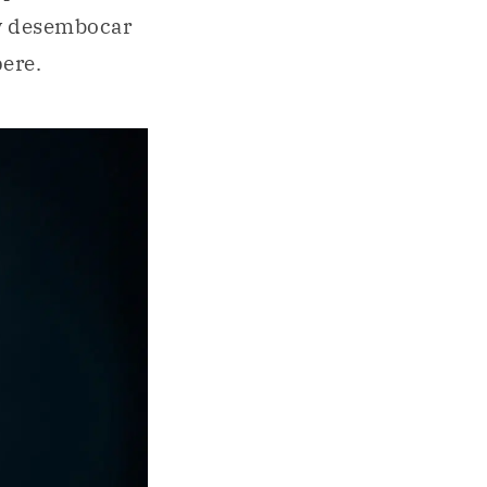
 y desembocar
pere.