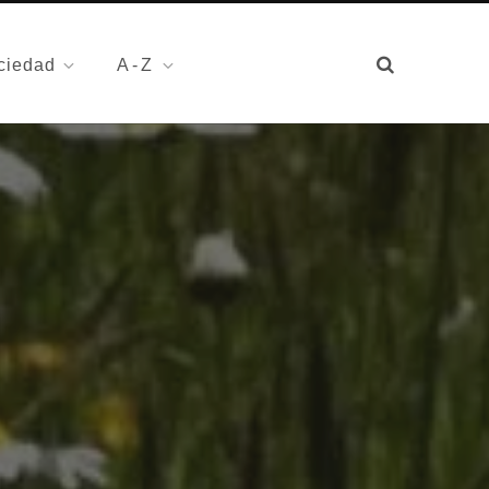
ciedad
A-Z