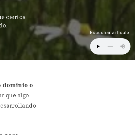
ue ciertos
do.
Escuchar artículo
e dominio o
r que algo
desarrollando