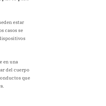
ueden estar
os casos se
 dispositivos
te en una
rar del cuerpo
 conductos que
a.