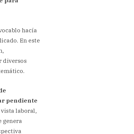
e para
 vocablo hacía
icado. En este
n,
r diversos
emático.
 de
tar pendiente
vista laboral,
e genera
spectiva