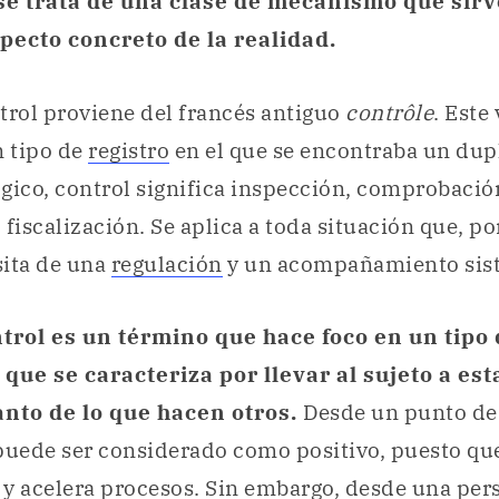
se trata de una clase de mecanismo que sirv
pecto concreto de la realidad.
trol proviene del francés antiguo
contrôle
. Este
n tipo de
registro
en el que se encontraba un dupl
gico, control significa inspección, comprobació
 fiscalización. Se aplica a toda situación que, po
sita de una
regulación
y un acompañamiento sist
trol es un término que hace foco en un tipo
que se caracteriza por llevar al sujeto a es
tanto de lo que hacen otros.
Desde un punto de 
puede ser considerado como positivo, puesto qu
y acelera procesos. Sin embargo, desde una per