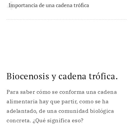
Importancia de una cadena trófica
Biocenosis y cadena trófica.
Para saber cómo se conforma una cadena
alimentaria hay que partir, como se ha
adelantado, de una comunidad biológica
concreta. ¿Qué significa eso?
También denominada biocenosis, alude a
todos los
seres y organismos que habitan
un hábitat particular
. Cada uno de estos se
distingue de otros en función de algunos