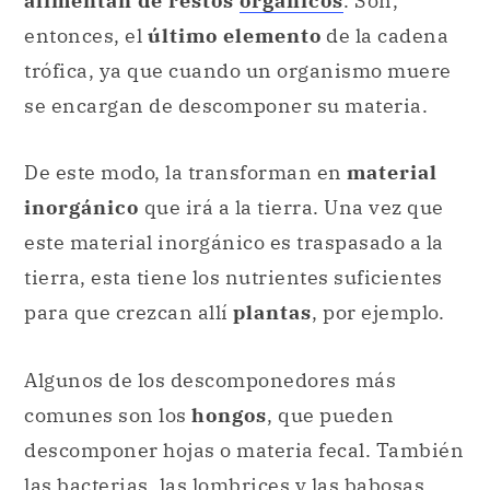
De este modo, la transforman en
material
inorgánico
que irá a la tierra. Una vez que
este material inorgánico es traspasado a la
tierra, esta tiene los nutrientes suficientes
para que crezcan allí
plantas
, por ejemplo.
Algunos de los descomponedores más
comunes son los
hongos
, que pueden
descomponer hojas o materia fecal. También
las bacterias, las lombrices y las babosas
cumplen esta función. Gracias a esta labor,
es posible que los nutrientes y demás
sustancias que alimentan la tierra,
nutran a