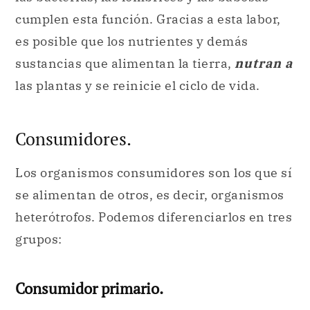
las plantas y se reinicie el ciclo de vida.
Consumidores.
Los organismos consumidores son los que sí
se alimentan de otros, es decir, organismos
heterótrofos. Podemos diferenciarlos en tres
grupos:
Consumidor primario.
El consumidor primario es el que se
alimenta de plantas
. Es, por tal razón,
también denominado
herbívoro
(del latín
herba
, hierba, y
voro
, que proviene de