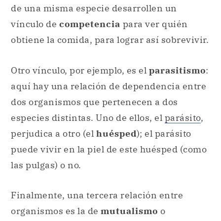
Otro vínculo, por ejemplo, es el
parasitismo
:
aquí hay una relación de dependencia entre
dos organismos que pertenecen a dos
especies distintas. Uno de ellos, el
parásito
,
perjudica a otro (el
huésped
); el parásito
puede vivir en la piel de este huésped (como
las pulgas) o no.
Finalmente, una tercera relación entre
organismos es la de
mutualismo
o
sintrofismo
. Dos partes
cooperan
para
tener un beneficio: usualmente, uno es
autótrofo y el otro heterótrofo. Un ejemplo es
el de los herbívoros rumiantes (que tragan