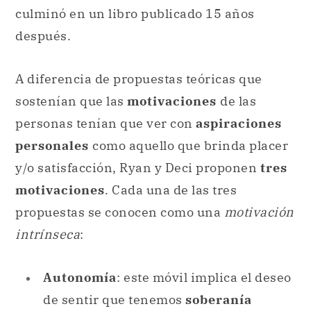
sostenían que las
motivaciones
de las
personas tenían que ver con
aspiraciones
personales
como aquello que brinda placer
y/o satisfacción, Ryan y Deci proponen
tres
motivaciones
. Cada una de las tres
propuestas se conocen como una
motivación
intrínseca
:
Autonomía
: este móvil implica el deseo
de sentir que tenemos
soberanía
personal, es decir, autocontrol y
autorregulación
, que nadie más nos
indica qué o cómo hacer. Se supone,
entonces, que hay una fuerte autonomía